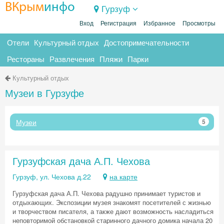
ВКрым
инфо
Гурзуф
Вход
Регистрация
Избранное
Просмотры
Отели
Культурный отдых
Достопримечательности
Рестораны
Развлечения
Пляжи
Парки
Культурный отдых
Музеи в Гурзуфе
Музеи
5
Гурзуфская дача А.П. Чехова
Гурзуф, ул. Чехова д.22
на карте
Гурзуфская дача А.П. Чехова радушно принимает туристов и
отдыхающих. Экспозиции музея знакомят посетителей с жизнью
и творчеством писателя, а также дают возможность насладиться
неповторимой обстановкой старинного дачного домика начала 20