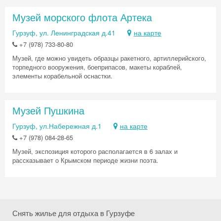
Музей морского флота Артека
Гурзуф, ул. Ленинградская д.41
на карте
+7 (978) 733-80-80
Музей, где можно увидеть образцы ракетного, артиллерийского,
торпедного вооружения, боеприпасов, макеты кораблей,
элементы корабельной оснастки.
Скидка −5%
Музей Пушкина
Гурзуф, ул.Набережная д.1
на карте
Хочешь дешевле? Оставь почту и получи
промокод на первое бронирование!
+7 (978) 084-28-65
Музей, экспозиция которого располагается в 6 залах и
рассказывает о Крымском периоде жизни поэта.
Получить промокод
Снять жилье для отдыха в Гурзуфе