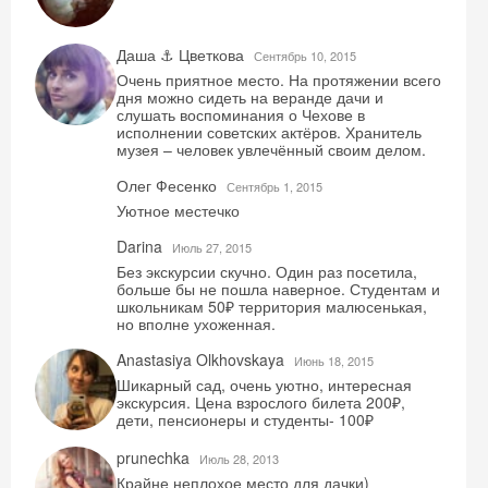
Даша ⚓ Цветкова
Сентябрь 10, 2015
Очень приятное место. На протяжении всего
дня можно сидеть на веранде дачи и
слушать воспоминания о Чехове в
исполнении советских актёров. Хранитель
музея – человек увлечённый своим делом.
Олег Фесенко
Сентябрь 1, 2015
Уютное местечко
Скидка −5%
Darina
Июль 27, 2015
Хочешь дешевле? Оставь почту и получи
Без экскурсии скучно. Один раз посетила,
промокод на первое бронирование!
больше бы не пошла наверное. Студентам и
школьникам 50₽ территория малюсенькая,
но вполне ухоженная.
Anastasiya Olkhovskaya
Июнь 18, 2015
Шикарный сад, очень уютно, интересная
Получить промокод
экскурсия. Цена взрослого билета 200₽,
дети, пенсионеры и студенты- 100₽
prunechka
Июль 28, 2013
Крайне неплохое место для дачки)