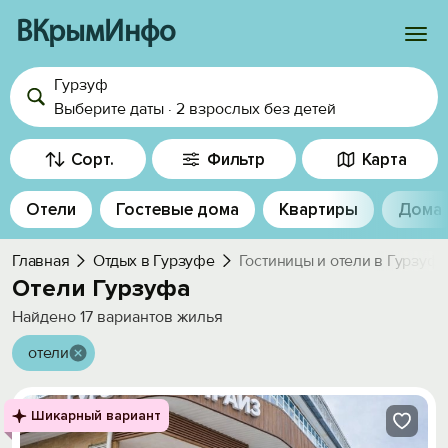
ВКрымИнфо
Гурзуф
Войти
Выберите даты
·
2 взрослых
без детей
Избранное
Сорт.
Фильтр
Карта
История просмотра
Отели
Гостевые дома
Квартиры
Дома
Добавить свой объект
Главная
Отдых в Гурзуфе
Гостиницы и отели в Гурзуф
Отели Гурзуфа
Найдено
17
вариантов жилья
отели
Шикарный вариант