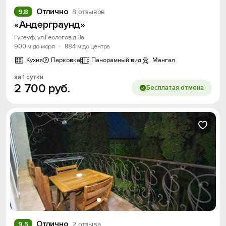
Отлично
9.8
8 отзывов
«Андерграунд»
Гурзуф, ул.Геологов,д.3а
900 м до моря
·
884 м до центра
Кухня
Парковка
Панорамный вид
Мангал
за 1 сутки
2
700
руб.
Бесплатая отмена
Отлично
9.5
2 отзыва