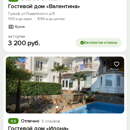
Гостевой дом «Валентина»
Гурзуф, ул.Подвойского, д.15
500 м до моря
·
1096 м до центра
Кухня
за 1 сутки
3
200
руб.
Бесплатая отмена
Отлично
9.6
5 отзывов
Гостевой дом «Илона»