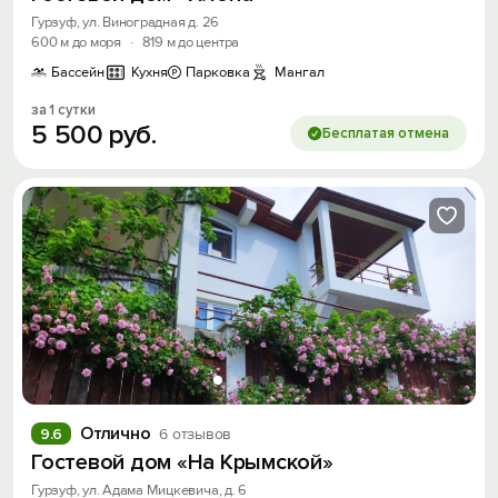
Гурзуф, ул. Виноградная д. 26
600 м до моря
·
819 м до центра
Бассейн
Кухня
Парковка
Мангал
за 1 сутки
5
500
руб.
Бесплатая отмена
Отлично
9.6
6 отзывов
Гостевой дом «На Крымской»
Гурзуф, ул. Адама Мицкевича, д. 6