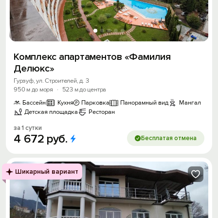
Комплекс апартаментов «Фамилия
Делюкс»
Гурзуф, ул. Строителей, д. 3
950 м до моря
·
523 м до центра
Бассейн
Кухня
Парковка
Панорамный вид
Мангал
Детская площадка
Ресторан
за 1 сутки
4
672
руб.
Бесплатая отмена
Шикарный вариант