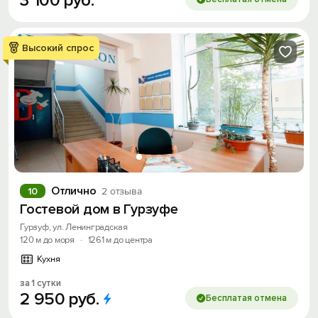
3
100
руб.
Высокий спрос
Отлично
10
2 отзыва
Гостевой дом в Гурзуфе
Гурзуф, ул. Ленинградская
120 м до моря
·
1261 м до центра
Кухня
за 1 сутки
2
950
руб.
Бесплатая отмена