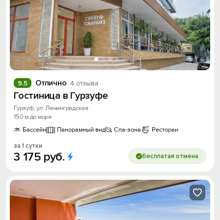
Отлично
9.5
4 отзыва
Гостиница в Гурзуфе
Гурзуф, ул. Ленинградская
150 м до моря
Бассейн
Панорамный вид
Спа-зона
Ресторан
за 1 сутки
3
175
руб.
Бесплатая отмена