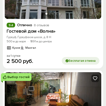
Отлично
9.4
8 отзывов
Гостевой дом «Волна»
Гурзуф, Гурзуфское шоссе, д. 8 Н
500 м до моря
·
1891 м до центра
Кухня
Мангал
за 1 сутки
2
500
руб.
Бесплатая отмена
Выбор гостей