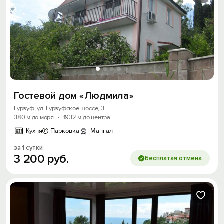
Гостевой дом «Людмила»
Гурзуф, ул. Гурзуфское шоссе, 3
380 м до моря
·
1932 м до центра
Кухня
Парковка
Мангал
за 1 сутки
3
200
руб.
Бесплатая отмена