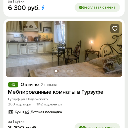
за 1 сутки
6
300
руб.
Бесплатая отмена
Войти
Войти с помощью
Скидка −5%
Хочешь дешевле? Оставь почту и получи
промокод на первое бронирование!
Отлично
10
2 отзыва
Меблированные комнаты в Гурзуфе
Получить промокод
Гурзуф, ул. Подвойского
200 м до моря
·
1142 м до центра
Кухня
Детская площадка
за 1 сутки
Бесплатая отмена