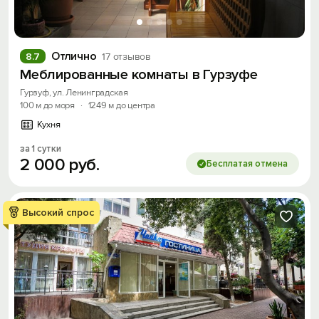
Отлично
8.7
17 отзывов
Меблированные комнаты в Гурзуфе
Гурзуф, ул. Ленинградская
100 м до моря
·
1249 м до центра
Кухня
за 1 сутки
2
000
руб.
Бесплатая отмена
Высокий спрос