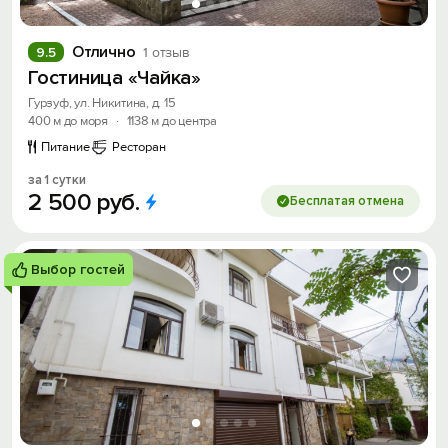
Отлично
9.5
1 отзыв
Гостиница «Чайка»
Гурзуф, ул. Никитина, д. 15
400 м до моря
·
1138 м до центра
Питание
Ресторан
за 1 сутки
2
500
руб.
Бесплатая отмена
Выбор гостей