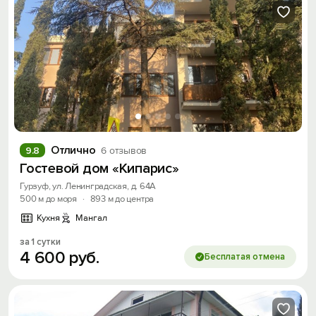
Отлично
9.8
6 отзывов
Гостевой дом «Кипарис»
Гурзуф, ул. Ленинградская, д. 64А
500 м до моря
·
893 м до центра
Кухня
Мангал
за 1 сутки
4
600
руб.
Бесплатая отмена