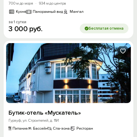
700 м до моря
·
934 м до центра
Кухня
Панорамный вид
Мангал
за 1 сутки
3
000
руб.
Бесплатая отмена
Бутик-отель «Мускатель»
Вход на сайт
Гурзуф, ул. Строителей, д. 11И
Войти или
Зарегистрироваться
Питание
Бассейн
Спа-зона
Ресторан