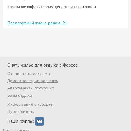
Красочное кафе со своим дегустационным залом.
Предложений жилья рядом: 21
Снять жилье для отдыха в Форосе
Отели, гостевые дома
Дома и коттеджи под ключ
Апартаменты посуточно
Базы отдыха
Скидка −5%
Информация о курорте
Хочешь дешевле? Оставь почту и получи
Путеводитель
промокод на первое бронирование!
Наши группы:
Блог о Крыме