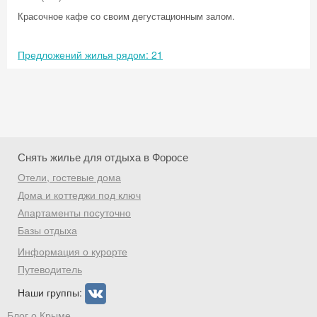
Красочное кафе со своим дегустационным залом.
Предложений жилья рядом: 21
Снять жилье для отдыха в Форосе
Отели, гостевые дома
Дома и коттеджи под ключ
Апартаменты посуточно
Базы отдыха
Скидка −5%
Информация о курорте
Хочешь дешевле? Оставь почту и получи
Путеводитель
промокод на первое бронирование!
Наши группы:
Блог о Крыме