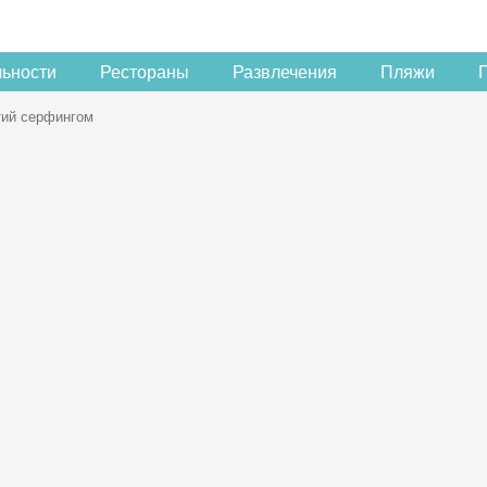
льности
Рестораны
Развлечения
Пляжи
тий серфингом
Скидка −5%