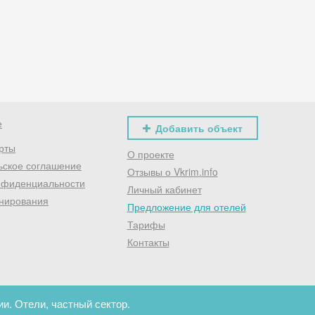
Хочешь дешевле? Оставь почту и получи промокод
первое бронирование!
Получить промокод
е
Добавить объект
рты
О проекте
ьское соглашение
Отзывы о Vkrim.info
нфиденциальности
Личный кабинет
нирования
Предложение для отелей
Тарифы
Контакты
и. Отели, частный сектор.