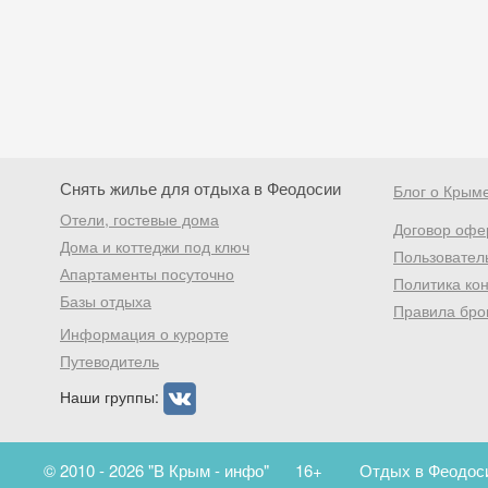
Снять жилье для отдыха в Феодосии
Блог о Крым
Отели, гостевые дома
Договор офе
Дома и коттеджи под ключ
Пользовател
Апартаменты посуточно
Политика ко
Базы отдыха
Правила бро
Информация о курорте
Путеводитель
Наши группы:
© 2010 - 2026 "В Крым - инфо"
16+
Отдых в Феодоси