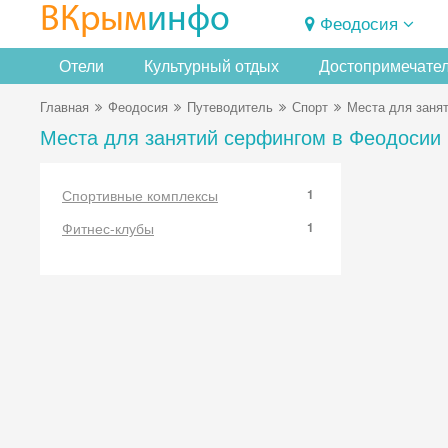
ВКрым
инфо
Феодосия
Отели
Культурный отдых
Достопримечате
Главная
Феодосия
Путеводитель
Спорт
Места для заня
Места для занятий серфингом в Феодосии
Спортивные комплексы
1
Фитнес-клубы
1