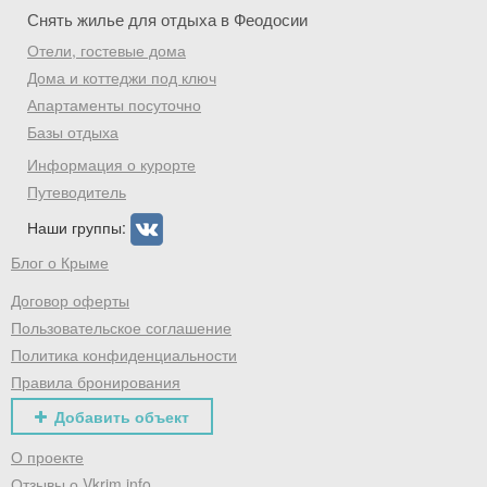
Скидка −5%
Снять жилье для отдыха в Феодосии
Отели, гостевые дома
Хочешь дешевле? Оставь почту и получи
Дома и коттеджи под ключ
промокод на первое бронирование!
Апартаменты посуточно
Базы отдыха
Информация о курорте
Получить промокод
Путеводитель
Наши группы:
Блог о Крыме
Договор оферты
Пользовательское соглашение
Политика конфиденциальности
Правила бронирования
Добавить объект
О проекте
Отзывы о Vkrim.info