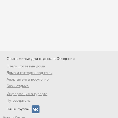
Снять жилье для отдыха в Феодосии
Отели, гостевые дома
Дома и коттеджи под ключ
Апартаменты посуточно
Базы отдыха
Скидка −5%
Информация о курорте
Хочешь дешевле? Оставь почту и получи
Путеводитель
промокод на первое бронирование!
Наши группы:
Блог о Крыме