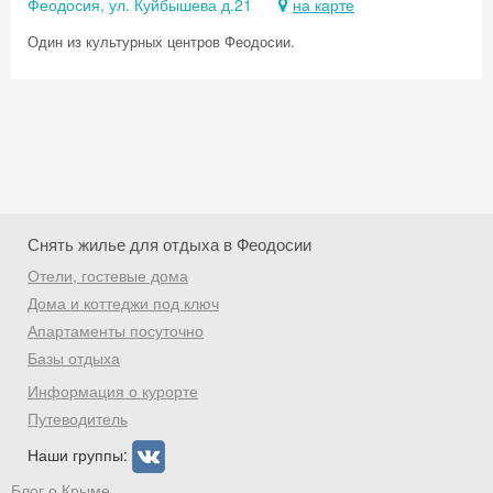
Феодосия, ул. Куйбышева д.21
на карте
Один из культурных центров Феодосии.
Снять жилье для отдыха в Феодосии
Отели, гостевые дома
Дома и коттеджи под ключ
Апартаменты посуточно
Базы отдыха
Скидка −5%
Информация о курорте
Хочешь дешевле? Оставь почту и получи
Путеводитель
промокод на первое бронирование!
Наши группы:
Блог о Крыме