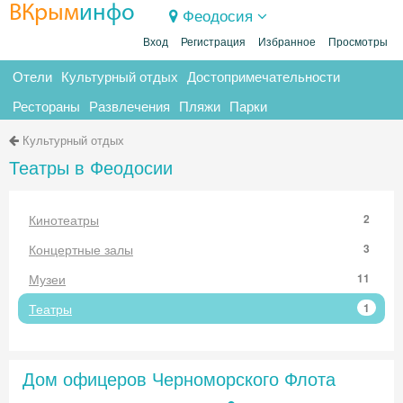
ВКрым
инфо
Феодосия
Вход
Регистрация
Избранное
Просмотры
Отели
Культурный отдых
Достопримечательности
Рестораны
Развлечения
Пляжи
Парки
Культурный отдых
Театры в Феодосии
Кинотеатры
2
Концертные залы
3
Музеи
11
Театры
1
Дом офицеров Черноморского Флота