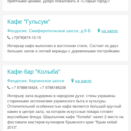
приятными ценами. Добро пожаловать в «Старый город»!
Кафе "Гульсум"
Феодосия, Симферопольское шоссе, д.9-Б
на карте
+7(978)874-13-15
Интерьер кафе выполнен в восточном стиле. Состоит из двух
больших залов и летней веранды с деревянными постройками.
Кафе-бар "Колыба"
Феодосия, Керченское шоссе
на карте
+7 9788818424, +7 9788186238
Скидка −5%
Интерьер зала выдержан в народном духе: стены украшены
старинными экспонатами украинского быта и культуры.
Хочешь дешевле? Оставь почту и получи
Отличительной особенностью кафе является большой круглый
промокод на первое бронирование!
камин в центре зала, на котором искуссные повара готовят
вкуснейшие блюда. Шашлычник кафе "Колиба" занял 2 место на
фестивале мастеров-кулинаров Крымского края "Крым кебаб
2013".