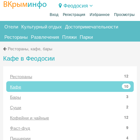
ВКрым
инфо
Феодосия
Вход
Регистрация
Избранное
Просмотры
Отели
Культурный отдых
Достопримечательности
Рестораны
Развлечения
Пляжи
Парки
Рестораны, кафе, бары
Кафе в Феодосии
Рестораны
12
Кафе
10
Бары
3
Суши
2
Кофейни и чайные
12
Фаст-фуд
9
Пиццерии
4