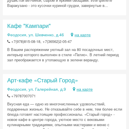
душистой ветчиной, сыром и яркими овощами. Или филете
Варакузано - это кусочки куриной грудки, завернутые в...
Кафе "Кампари"
Феодосия, ул. Шевченко, д.46
на карте
+7(978)815-08-18, +7(36562)2-05-47
В Вашем распоряжении уютный зал на 80 посадочных мест,
интерьер которого выполнен в стиле «Патио». В летний период
зал преображается в утопающую в зелени веранду.
Арт-кафе «Старый Город»
Феодосия, ул. Галерейная, д.9
на карте
+79787007071
Вкусная еда — одно из многочисленных удовольствий,
подаренных жизнью. Не отказывайте себе в нем, тем более если
блюда готовят настоящие профессионалы. «Старый город» -
новое кафе в центре города, уютное место с вековыми
кулинарными традициями, опытными мастерами и меню с