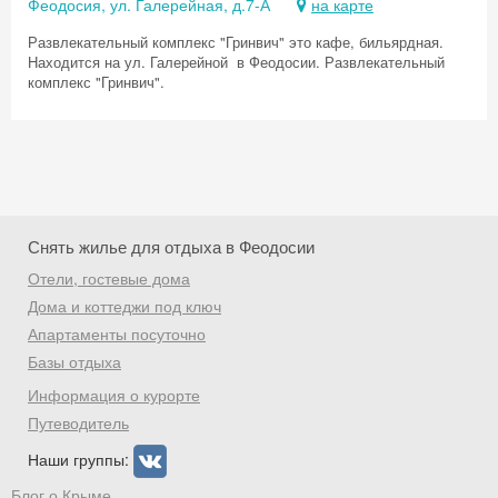
Феодосия, ул. Галерейная, д.7-А
на карте
Развлекательный комплекс "Гринвич" это кафе, бильярдная.
Находится на ул. Галерейной в Феодосии. Развлекательный
комплекс "Гринвич".
Снять жилье для отдыха в Феодосии
Отели, гостевые дома
Дома и коттеджи под ключ
Апартаменты посуточно
Базы отдыха
Скидка −5%
Информация о курорте
Хочешь дешевле? Оставь почту и получи
Путеводитель
промокод на первое бронирование!
Наши группы:
Блог о Крыме