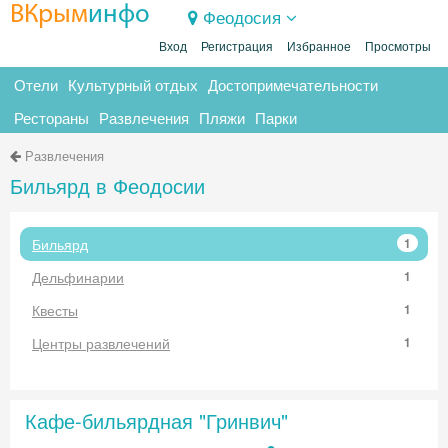
ВКрым
инфо
Феодосия
Вход
Регистрация
Избранное
Просмотры
Отели
Культурный отдых
Достопримечательности
Рестораны
Развлечения
Пляжи
Парки
Развлечения
Бильярд в Феодосии
Бильярд
1
Дельфинарии
1
Квесты
1
Центры развлечений
1
Кафе-бильярдная "Гринвич"