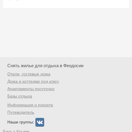
Снять жилье для отдыха в Феодосии
Отели, гостевые дома
Дома и коттеджи под ключ
Апартаменты посуточно
Базы отдыха
Скидка −5%
Информация о курорте
Хочешь дешевле? Оставь почту и получи
Путеводитель
промокод на первое бронирование!
Наши группы:
Блог о Крыме