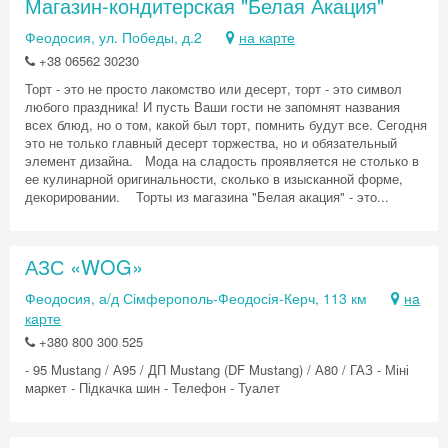
Магазин-кондитерская "Белая Акация"
Феодосия, ул. Победы, д.2
на карте
+38 06562 30230
Торт - это не просто лакомство или десерт, торт - это символ
любого праздника! И пусть Ваши гости не запомнят названия
всех блюд, но о том, какой был торт, помнить будут все. Сегодня
это не только главный десерт торжества, но и обязательный
элемент дизайна. Мода на сладость проявляется не столько в
ее кулинарной оригинальности, сколько в изысканной форме,
декорировании. Торты из магазина "Белая акация" - это...
АЗС «WOG»
Феодосия, а/д Сімферополь-Феодосія-Керч, 113 км
на
карте
+380 800 300 525
- 95 Mustang / А95 / ДП Mustang (DF Mustang) / А80 / ГАЗ - Міні
маркет - Підкачка шин - Телефон - Туалет