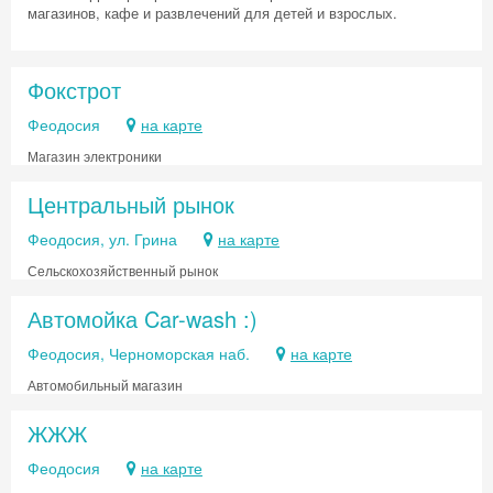
магазинов, кафе и развлечений для детей и взрослых.
Скидка −5%
Фокстрот
Феодосия
на карте
Хочешь дешевле? Оставь почту и получи
промокод на первое бронирование!
Магазин электроники
Центральный рынок
Феодосия, ул. Грина
на карте
Получить промокод
Сельскохозяйственный рынок
Автомойка Car-wash :)
Феодосия, Черноморская наб.
на карте
Автомобильный магазин
ЖЖЖ
Феодосия
на карте