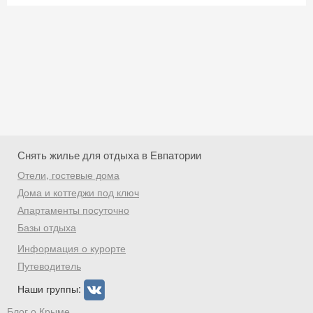
Снять жилье для отдыха в Евпатории
Отели, гостевые дома
Дома и коттеджи под ключ
Апартаменты посуточно
Базы отдыха
Скидка −5%
Информация о курорте
Хочешь дешевле? Оставь почту и получи
Путеводитель
промокод на первое бронирование!
Наши группы:
Блог о Крыме