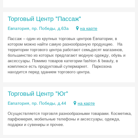
Торговый Центр "Пассаж"
Евпатория, пр. Победы, д.63а
на карте
Пассаж – один из крупных торговых центров Евпатории, в
котором можно найти самую разнообразную продукцию. На
территории торгового центра работают семьдесят магазинов,
большинство из которых предлагают модную одежду, обувь и
аксессуары. Помимо товаров категории fashion & beauty, в
комплексе есть продуктовый супермаркет. Паркозона
находится перед зданием торгового центра.
Скидка −5%
Хочешь дешевле? Оставь почту и получи
Торговый Центр "Юг"
промокод на первое бронирование!
Евпатория, пр. Победы, д.44
на карте
Осуществляется торговля разнообразными товарами. Косметика,
парфюмерия, мобильные телефоны и аксессуары, одежда,
подарки и сувениры и прочее.
Получить промокод