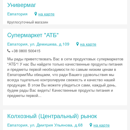
Универмаг
Евпатория
на карте
Круглосуточный магазин
Скидка −5%
Cупермаркет "АТБ"
Хочешь дешевле? Оставь почту и получи
Евпатория, ул. Демишева, д.109
на карте
промокод на первое бронирование!
+38 0800 500415
Мы рады приветствовать Вас в сети продуктовых супермаркетов
"АТБ"! У нас Вы найдете только качественные продукты питания
и предметы первой необходимости по самым низким ценам в
Получить промокод
Евпатории!Мы обещаем, что ради Вашего удовольствия мы
всегда тщательно контролируем свежесть и качество нашей
продукции. В этом Вы можете убедиться сами, каждый день,
будем рады Вас видеть! Качественные продукты питания и
предметы первой...
Колхозный (Центральный) рынок
Евпатория, ул. Дмитрия Ульянова, д.68
на карте