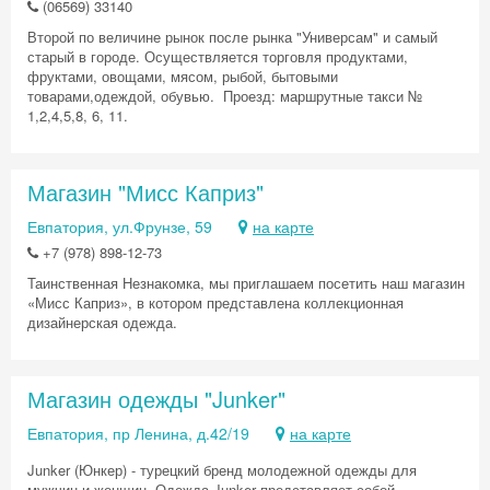
(06569) 33140
Второй по величине рынок после рынка "Универсам" и самый
старый в городе. Осуществляется торговля продуктами,
фруктами, овощами, мясом, рыбой, бытовыми
товарами,одеждой, обувью. Проезд: маршрутные такси №
1,2,4,5,8, 6, 11.
Магазин "Мисс Каприз"
Евпатория, ул.Фрунзе, 59
на карте
+7 (978) 898-12-73
Таинственная Незнакомка, мы приглашаем посетить наш магазин
«Мисс Каприз», в котором представлена коллекционная
дизайнерская одежда.
Магазин одежды "Junker"
Евпатория, пр Ленина, д.42/19
на карте
Junker (Юнкер) - турецкий бренд молодежной одежды для
мужчин и женщин. Одежда Junker представляет собой