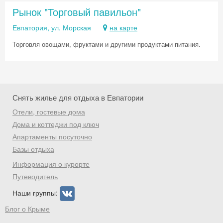
Рынок "Торговый павильон"
Евпатория, ул. Морская
на карте
Торговля овощами, фруктами и другими продуктами питания.
Скидка −5%
Хочешь дешевле? Оставь почту и получи
промокод на первое бронирование!
Снять жилье для отдыха в Евпатории
Отели, гостевые дома
Дома и коттеджи под ключ
Получить промокод
Апартаменты посуточно
Базы отдыха
Информация о курорте
Путеводитель
Наши группы:
Блог о Крыме