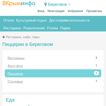
ВКрым
инфо
Береговое
Вход
Регистрация
Избранное
Просмотры
Отели
Культурный отдых
Достопримечательности
Рестораны
Развлечения
Пляжи
Парки
Рестораны, кафе, бары
Пиццерии в Береговом
Рестораны
3
Фаст-фуд
1
Пиццерии
1
Столовые
1
Еда