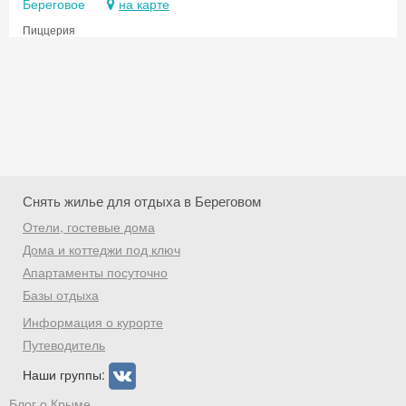
Береговое
на карте
Пиццерия
Снять жилье для отдыха в Береговом
Отели, гостевые дома
Дома и коттеджи под ключ
Апартаменты посуточно
Базы отдыха
Скидка −5%
Информация о курорте
Хочешь дешевле? Оставь почту и получи
Путеводитель
промокод на первое бронирование!
Наши группы:
Блог о Крыме