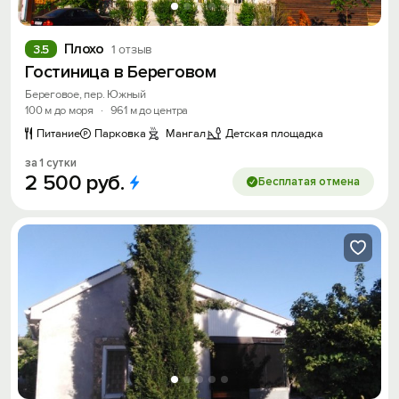
Плохо
3.5
1 отзыв
Гостиница в Береговом
Береговое, пер. Южный
100 м до моря
·
961 м до центра
Питание
Парковка
Мангал
Детская площадка
за 1 сутки
2
500
руб.
Бесплатая отмена