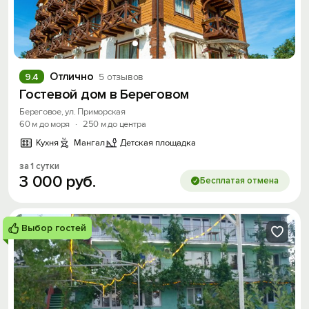
Отлично
9.4
5 отзывов
Гостевой дом в Береговом
Береговое, ул. Приморская
60 м до моря
·
250 м до центра
Кухня
Мангал
Детская площадка
за 1 сутки
3
000
руб.
Бесплатая отмена
Выбор гостей