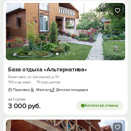
База отдыха «Альтернатива»
Береговое, ул. Школьная, д. 51
150 м до моря
·
711 м до центра
Парковка
Мангал
Детская площадка
за 1 сутки
3
000
руб.
Бесплатая отмена
Вход на сайт