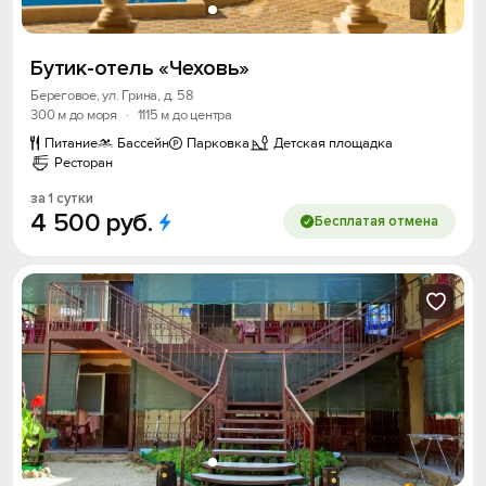
Бутик-отель «Чеховь»
Береговое, ул. Грина, д. 58
300 м до моря
·
1115 м до центра
Питание
Бассейн
Парковка
Детская площадка
Ресторан
за 1 сутки
4
500
руб.
Бесплатая отмена