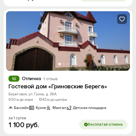
Отлично
10
1 отзыв
Гостевой дом «Гриновские Берега»
Береговое, ул. Грина, д. 38А
650 м до моря
·
1043 м до центра
Бассейн
Кухня
Мангал
Детская площадка
за 1 сутки
1
100
руб.
Бесплатая отмена