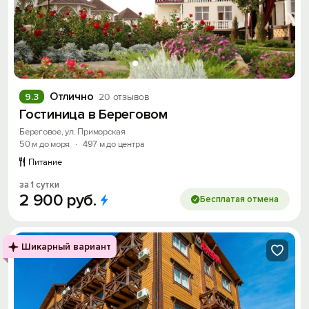
Отлично
9.3
20 отзывов
Гостиница в Береговом
Береговое, ул. Приморская
50 м до моря
·
497 м до центра
Питание
за 1 сутки
2
900
руб.
Бесплатая отмена
Шикарный вариант