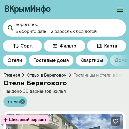
ВКрымИнфо
Береговое
Войти
Выберите даты
·
2 взрослых
без детей
Избранное
Сорт.
Фильтр
Карта
История просмотра
Отели
Гостевые дома
Квартиры
Дома
Добавить свой объект
Главная
Отдых в Береговом
Гостиницы и отели в Бере
Отели Берегового
Найдено
30
вариантов жилья
отели
Шикарный вариант