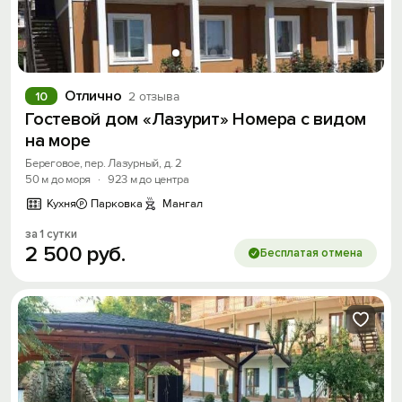
Отлично
10
2 отзыва
Гостевой дом «Лазурит» Номера с видом
на море
Береговое, пер. Лазурный, д. 2
50 м до моря
·
923 м до центра
Кухня
Парковка
Мангал
за 1 сутки
2
500
руб.
Бесплатая отмена