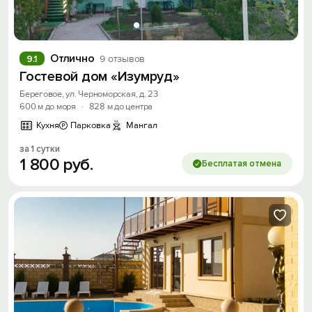
Отлично
9.1
9 отзывов
Гостевой дом «Изумруд»
Береговое, ул. Черноморская, д. 23
600 м до моря
·
828 м до центра
Кухня
Парковка
Мангал
за 1 сутки
1
800
руб.
Бесплатая отмена