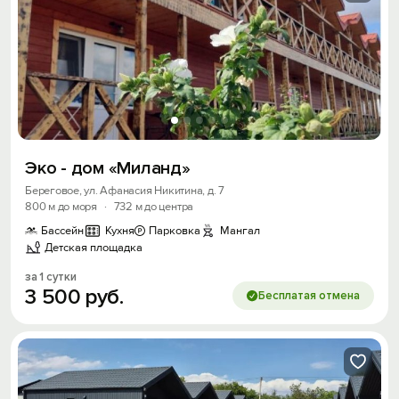
Войти или
Зарегистрироваться
Войти
Эко - дом «Миланд»
Войти с помощью
Береговое, ул. Афанасия Никитина, д. 7
800 м до моря
·
732 м до центра
Скидка −5%
Бассейн
Кухня
Парковка
Мангал
Детская площадка
Хочешь дешевле? Оставь почту и получи
промокод на первое бронирование!
за 1 сутки
3
500
руб.
Бесплатая отмена
Получить промокод