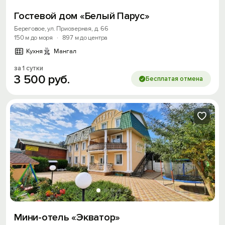
Гостевой дом «Белый Парус»
Береговое, ул. Приозерная, д. 66
150 м до моря
·
897 м до центра
Кухня
Мангал
за 1 сутки
3
500
руб.
Бесплатая отмена
Мини-отель «Экватор»