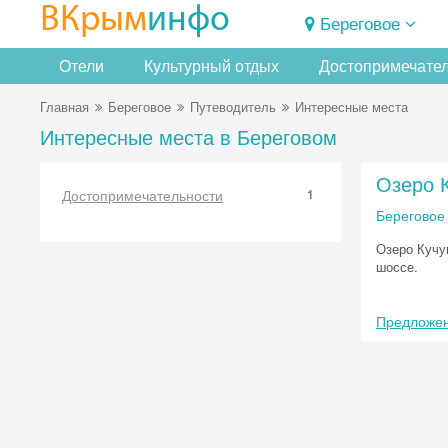
ВКрым
инфо
Береговое
Отели
Культурный отдых
Достопримечате
Главная
Береговое
Путеводитель
Интересные места
Интересные места в Береговом
Озеро 
Достопримечательности
1
Береговое
Озеро Кучу
шоссе.
Предложен