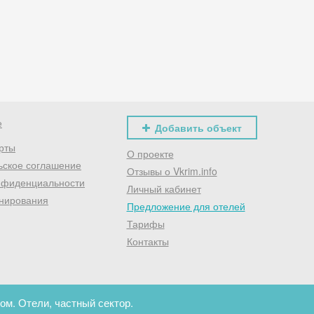
Хочешь дешевле? Оставь почту и получи промокод
первое бронирование!
Получить промокод
е
Добавить объект
рты
О проекте
ьское соглашение
Отзывы о Vkrim.info
нфиденциальности
Личный кабинет
нирования
Предложение для отелей
Тарифы
Контакты
ом. Отели, частный сектор.