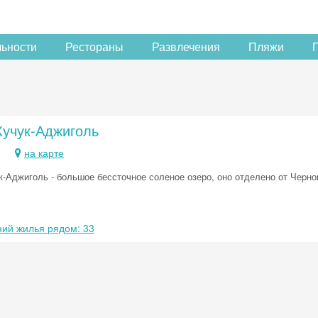
льности
Рестораны
Развлечения
Пляжи
Кучук-Аджиголь
на карте
к-Аджиголь - большое бессточное соленое озеро, оно отделено от Чеpно
ий жилья рядом: 33
Скидка −5%