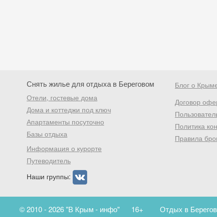
Снять жилье для отдыха в Береговом
Блог о Крым
Отели, гостевые дома
Договор офе
Дома и коттеджи под ключ
Пользовател
Апартаменты посуточно
Политика ко
Базы отдыха
Правила бро
Информация о курорте
Путеводитель
Наши группы:
© 2010 - 2026 "В Крым - инфо"
16+
Отдых в Берегов