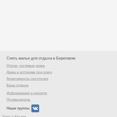
Снять жилье для отдыха в Береговом
Отели, гостевые дома
Дома и коттеджи под ключ
Апартаменты посуточно
Базы отдыха
Скидка −5%
Информация о курорте
Хочешь дешевле? Оставь почту и получи
Путеводитель
промокод на первое бронирование!
Наши группы:
Блог о Крыме