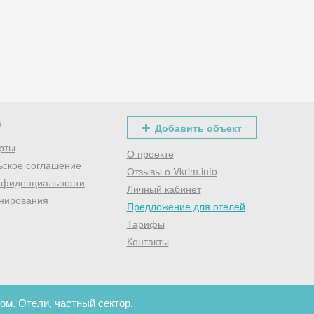
Хочешь дешевле? Оставь почту и получи промокод
первое бронирование!
Получить промокод
е
Добавить объект
рты
О проекте
ьское соглашение
Отзывы о Vkrim.info
нфиденциальности
Личный кабинет
нирования
Предложение для отелей
Тарифы
Контакты
ом. Отели, частный сектор.