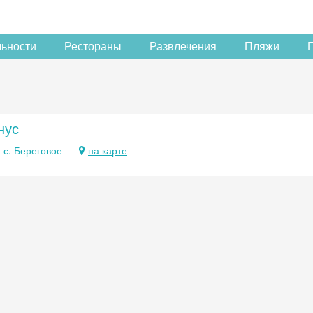
льности
Рестораны
Развлечения
Пляжи
нус
 с. Береговое
на карте
Скидка −5%