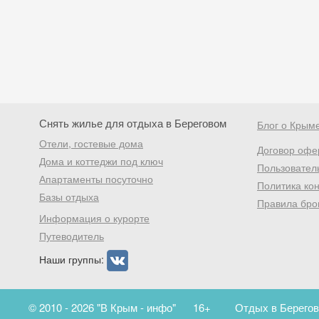
Снять жилье для отдыха в Береговом
Блог о Крым
Отели, гостевые дома
Договор офе
Дома и коттеджи под ключ
Пользовател
Апартаменты посуточно
Политика ко
Базы отдыха
Правила бро
Информация о курорте
Путеводитель
Наши группы:
© 2010 - 2026 "В Крым - инфо"
16+
Отдых в Берегов