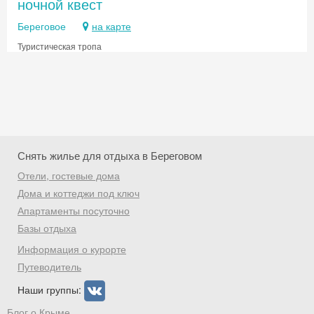
ночной квест
Береговое
на карте
Туристическая тропа
Снять жилье для отдыха в Береговом
Отели, гостевые дома
Дома и коттеджи под ключ
Апартаменты посуточно
Базы отдыха
Скидка −5%
Информация о курорте
Хочешь дешевле? Оставь почту и получи
Путеводитель
промокод на первое бронирование!
Наши группы:
Блог о Крыме