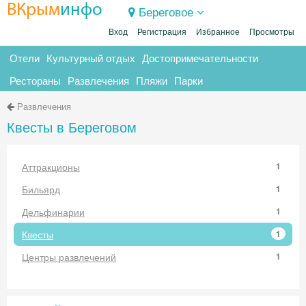
ВКрым
инфо
Береговое
Вход
Регистрация
Избранное
Просмотры
Отели
Культурный отдых
Достопримечательности
Рестораны
Развлечения
Пляжи
Парки
Развлечения
Квесты в Береговом
Аттракционы
1
Бильярд
1
Дельфинарии
1
Квесты
1
Центры развлечений
1