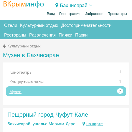
ВКрым
инфо
Бахчисарай
Вход
Регистрация
Избранное
Просмотры
Отели
Культурный отдых
Достопримечательности
Рестораны
Развлечения
Пляжи
Парки
Культурный отдых
Музеи в Бахчисарае
Кинотеатры
1
Концертные залы
1
Музеи
7
Пещерный город Чуфут-Кале
Бахчисарай, ущелье Марьям-Дере
на карте