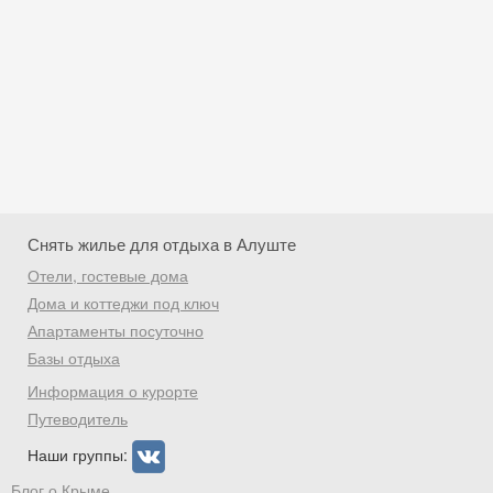
Снять жилье для отдыха в Алуште
Отели, гостевые дома
Дома и коттеджи под ключ
Апартаменты посуточно
Базы отдыха
Скидка −5%
Информация о курорте
Хочешь дешевле? Оставь почту и получи
Путеводитель
промокод на первое бронирование!
Наши группы:
Блог о Крыме