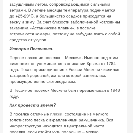
засушливым летом, сопровождающимся сильными
ветрами. В летние месяцы температура поднимается
до +25-29°C, а большинство осадков приходится на
весну и зиму. За счет близости заболоченной котловины
заказника «Астанинские плавни», в поселке
встречаются комары, поэтому не забудьте взять с собой
средства от укусов.
История Песочного.
Первое название поселка – Мескечи. Именно под этим
«именем» он упоминается в описании Крыма от 1784
года. После присоединения к России Мескечи числился
татарской деревней, жители которой занимались
преимущественно скотоводством.
В Песочное поселок Мескечи был переименован в 1948
году.
Как провести время?
В поселке отличные
пляжи
, состоящие из мелкого
золотистого песка с вкраплениями ракушечника. Вся
инфраструктура находится в центральной части
поселка, если отойти чуть подальше – можно