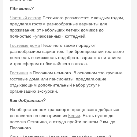
Где жить?
Частный сектор
Песочного развивается с каждым годом,
предлагая гостям разнообразные варианты для
проживания: от небольших летних домиков до
полностью «упакованных» коттеджей.
Гостевые дома
Песочного также порадуют
разнообразием вариантов. При бронировании гостевого
дома есть возможность подобрать вариант с питанием
и трансфером от ближайшего вокзала.
Скидка −5%
Гостиниц
в Песочном немного. В основном это крупные
гостевые дома или пансионаты, предлагающие
Хочешь дешевле? Оставь почту и получи
отдыхающим дополнительный набор услуг и
промокод на первое бронирование!
организацию экскурсий.
Как добраться?
На общественном транспорте проще всего добраться
до поселка на электричке из
Керчи
. Ехать нужно до
Получить промокод
поселка Останино, а оттуда пройти пешком 2 км. до
Песочного.
Самый популярный вариант – трансфер, который