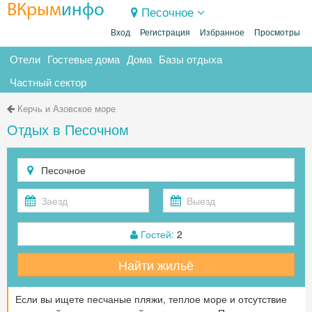
ВКрым
инфо
Песочное
Вход
Регистрация
Избранное
Просмотры
Отели
Гостевые дома
Дома
Базы отдыха
Частный сектор
Керчь и Азовское море
Отдых в Песочном
Гостей:
2
Найти жильё
Если вы ищете песчаные пляжи, теплое море и отсутствие