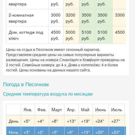
квартира
руб.
руб.
руб.
руб.
2-комнатная
3000
3200
3500
3500
3300 руб.
квартира
руб.
руб.
руб.
руб.
Дом, коттедж под
4500
5000
5100
5100
4500 руб.
ключ
руб.
руб.
руб.
руб.
Цены на отдых в Песочном имеют сезонный характер.
Представляем средние цены на самые популярные варианты
размещения. Цены на номера
Стандарт
и
Комфорт
преведены на
2 гостей.
Семейные
номера: до 4-х.
Дома и коттеджи
: 4 и более
гостей. Цены основаны на данных нашего сайта.
Погода в Песочном
Средняя температура воздуха по месяцам
Янв.
Фев.
Mарт
Aпр.
Май
Июнь
Июль
Авг.
День
+5°
+4°
+8°
+13°
+19°
+24°
+27°
+28
Ночь
+3°
+2°
+5°
+9°
+15°
+20°
+23°
+23