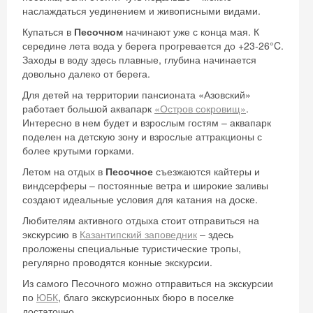
наслаждаться уединением и живописными видами.
Купаться в
Песочном
начинают уже с конца мая. К
середине лета вода у берега прогревается до +23-26°C.
Заходы в воду здесь плавные, глубина начинается
довольно далеко от берега.
Для детей на территории пансионата «Азовский»
работает большой аквапарк
«Остров сокровищ»
.
Интересно в нем будет и взрослым гостям – аквапарк
поделен на детскую зону и взрослые аттракционы с
более крутыми горками.
Летом на отдых в
Песочное
съезжаются кайтеры и
виндсерферы – постоянные ветра и широкие заливы
создают идеальные условия для катания на доске.
Любителям активного отдыха стоит отправиться на
экскурсию в
Казантипский заповедник
– здесь
проложены специальные туристические тропы,
регулярно проводятся конные экскурсии.
Из самого Песочного можно отправиться на экскурсии
по
ЮБК
, благо экскурсионных бюро в поселке
достаточно.