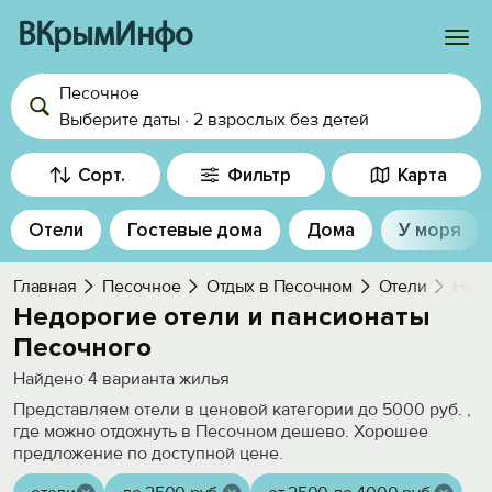
ВКрымИнфо
Песочное
Войти
Выберите даты
·
2 взрослых
без детей
Избранное
Сорт.
Фильтр
Карта
История просмотра
Отели
Гостевые дома
Дома
У моря
Добавить свой объект
Главная
Песочное
Отдых в Песочном
Отели
Недо
Недорогие отели и пансионаты
Песочного
Найдено
4
варианта жилья
Представляем отели в ценовой категории до 5000 руб. ,
где можно отдохнуть в Песочном дешево. Хорошее
предложение по доступной цене.