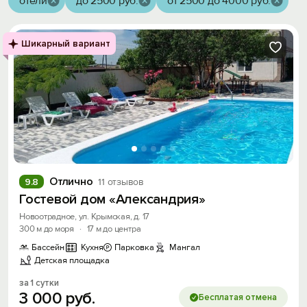
отели
до 2500 руб.
от 2500 до 4000 руб.
Шикарный вариант
Отлично
9.8
11 отзывов
Гостевой дом «Александрия»
Новоотрадное, ул. Крымская, д. 17
300 м до моря
·
17 м до центра
Бассейн
Кухня
Парковка
Мангал
Детская площадка
за 1 сутки
3
000
руб.
Бесплатая отмена