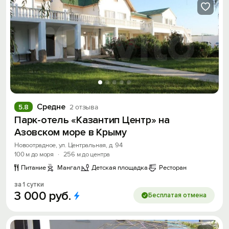
Средне
5.8
2 отзыва
Вход на сайт
Парк-отель «Казантип Центр» на
Войти или
Зарегистрироваться
Азовском море в Крыму
Новоотрадное, ул. Центральная, д. 94
100 м до моря
·
256 м до центра
Питание
Мангал
Детская площадка
Ресторан
за 1 сутки
3
000
руб.
Войти
Бесплатая отмена
Войти с помощью