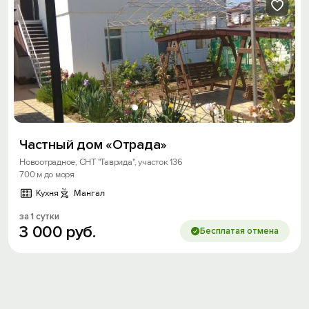
Скидка −5%
Хочешь дешевле? Оставь почту и получи
промокод на первое бронирование!
Получить промокод
Частный дом «Отрада»
Новоотрадное, СНТ "Таврида", участок 136
700 м до моря
Кухня
Мангал
за 1 сутки
3
000
руб.
Бесплатая отмена