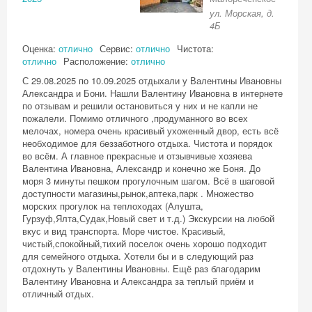
ул. Морская, д.
4Б
Оценка:
отлично
Сервис:
отлично
Чистота:
отлично
Расположение:
отлично
С 29.08.2025 по 10.09.2025 отдыхали у Валентины Ивановны
Александра и Бони. Нашли Валентину Ивановна в интернете
по отзывам и решили остановиться у них и не капли не
пожалели. Помимо отличного ,продуманного во всех
мелочах, номера очень красивый ухоженный двор, есть всё
необходимое для беззаботного отдыха. Чистота и порядок
во всём. А главное прекрасные и отзывчивые хозяева
Валентина Ивановна, Александр и конечно же Боня. До
моря 3 минуты пешком прогулочным шагом. Всё в шаговой
доступности магазины,рынок,аптека,парк . Множество
морских прогулок на теплоходах (Алушта,
Гурзуф,Ялта,Судак,Новый свет и т.д.) Экскурсии на любой
вкус и вид транспорта. Море чистое. Красивый,
чистый,спокойный,тихий поселок очень хорошо подходит
для семейного отдыха. Хотели бы и в следующий раз
отдохнуть у Валентины Ивановны. Ещё раз благодарим
Валентину Ивановна и Александра за теплый приём и
отличный отдых.