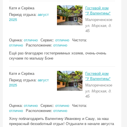
Катя и Серёжа
Гостевой дом
"У Валентины"
Период отдыха:
август
2025
Малореченское
ул. Морская, д.
4Б
Оценка:
отлично
Сервис:
отлично
Чистота:
отлично
Расположение:
отлично
Ещё раз благодарю гостеприимных хозяев, очень-очень
скучаем по малышу Боне
Катя и Серёжа
Гостевой дом
"У Валентины"
Период отдыха:
август
2025
Малореченское
ул. Морская, д.
4Б
Оценка:
отлично
Сервис:
отлично
Чистота:
отлично
Расположение:
отлично
Хочу поблагодарить Валентину Ивановну и Сашу, за наш
прекрасный беззаботный отдых! Отдыхали в начале августа