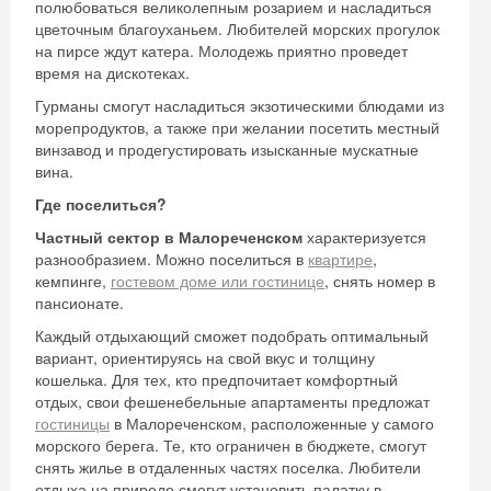
полюбоваться великолепным розарием и насладиться
цветочным благоуханьем. Любителей морских прогулок
на пирсе ждут катера. Молодежь приятно проведет
время на дискотеках.
Гурманы смогут насладиться экзотическими блюдами из
морепродуктов, а также при желании посетить местный
винзавод и продегустировать изысканные мускатные
вина.
Где поселиться?
Частный сектор в Малореченском
характеризуется
разнообразием. Можно поселиться в
квартире
,
кемпинге,
гостевом доме или гостинице
, снять номер в
пансионате.
Каждый отдыхающий сможет подобрать оптимальный
вариант, ориентируясь на свой вкус и толщину
кошелька. Для тех, кто предпочитает комфортный
отдых, свои фешенебельные апартаменты предложат
гостиницы
в Малореченском, расположенные у самого
Скидка −5%
морского берега. Те, кто ограничен в бюджете, смогут
снять жилье в отдаленных частях поселка. Любители
Хочешь дешевле? Оставь почту и получи
отдыха на природе смогут установить палатку в