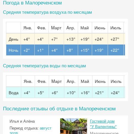
Погода в Малореченском
Средняя температура воздуха по месяцам
Янв.
Фев.
Mарт
Aпр.
Май
Июнь
Июль
Авг.
День
+4°
+4°
+7°
+13°
+19°
+24°
+27°
+27
Ночь
+2°
+1°
+4°
+8°
+15°
+19°
+22°
+22
Средняя температура воды по месяцам
Янв.
Фев.
Mарт
Aпр.
Май
Июнь
Июль
Авг.
Вода
+4°
+5°
+6°
+10°
+16°
+21°
+24°
+24
Последние отзывы об отдыхе в Малореченском
Илья и Алёна
Гостевой дом
"У Валентины"
Период отдыха:
август
2025
Малореченское