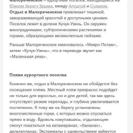
Южном берегу Крыма
, между
Алуштой
и
Судаком
.
Отдых в Малореченском
привлекает тишиной,
завораживающей красотой и доступными ценами.
Поселок лежит в долине Кучук-Узень. Он окружен
виноградниками, субтропическими растениями и
горами, образующими великолепные пейзажи.
Раньше Малореченское именовалось «Микро-Потам»,
затем «Кучук-Узень», что в переводе звучит как
«Маленькая река».
Пляжи курортного поселка
Конечно же, отдых в Малореченском не обойдется без
посещения пляжа. Местный пляж прекрасно подойдет
не только для взрослых, но и для детей, так как здесь
отсутствуют резкие перепады, и глубина увеличивается
постепенно. К тому же на берегу установлены
многочисленные горки, с которых можно спускаться
прямо в воду. Вдоволь накупавшись, отдыхающие
смогут покататься на катамаранах, «бананах»,
дельтапланах. Экстремалы с удовольствием займутся