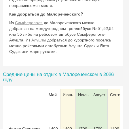
промокод на первое бронирование!
понравившемся месте.
Как добраться до Малореченского?
Из
Симферополя
до Малореченского можно
добраться на междугороднем троллейбусе № 51,52,54
Получить промокод
или 55 либо на рейсовом автобусе Симферополь-
Алушта. Из
Алушты
добраться до курортного поселка
можно рейсовыми автобусами Алушта-Судак и Ялта-
Судак или маршрутками.
Средние цены на отдых в Малореченском в 2026
году
Май
Июнь
Июль
Август
Сентябрь
Номер Стандарт
1400
1400
1700
1700
1400 руб.