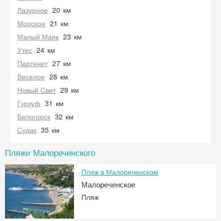
Лазурное
20
км
Морское
21
км
Малый Маяк
23
км
Утес
24
км
Партенит
27
км
Веселое
28
км
Новый Свет
29
км
Гурзуф
31
км
Белогорск
32
км
Судак
35
км
Пляжи Малореченского
Пляж в Малореченском
Малореченское
Пляж