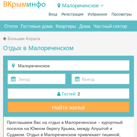
ВКрым
инфо
Малореченское
Вход
Регистрация
Избранное
Просмотры
Отели
Гостевые дома
Квартиры
Дома
Частный сектор
Большая Алушта
Отдых в Малореченском
Гостей:
2
Найти жильё
Приглашаем Вас на отдых в Малореченское – курортный
поселок на Южном берегу Крыма, между Алуштой и
Судаком. Отдых в Малореченском привлекает тишиной,