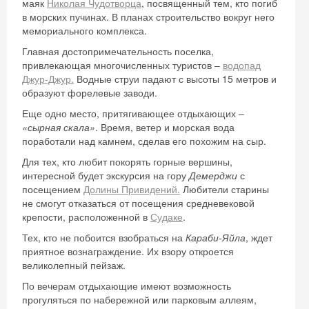
маяк
Николая Чудотворца
, посвященный тем, кто погиб
в морских пучинах. В планах строительство вокруг него
мемориального комплекса.
Главная достопримечательность поселка,
привлекающая многочисленных туристов –
водопад
Джур-Джур.
Водные струи падают с высоты 15 метров и
образуют форелевые заводи.
Еще одно место, притягивающее отдыхающих –
«сырная скала»
. Время, ветер и морская вода
поработали над камнем, сделав его похожим на сыр.
Для тех, кто любит покорять горные вершины,
интересной будет экскурсия на гору
Демерджи
с
посещением
Долины Привидений.
Любители старины
не смогут отказаться от посещения средневековой
крепости, расположенной в
Судаке
.
Тех, кто не побоится взобраться на
Караби-Яйла
, ждет
приятное вознаграждение. Их взору откроется
великолепный пейзаж.
По вечерам отдыхающие имеют возможность
прогуляться по набережной или парковым аллеям,