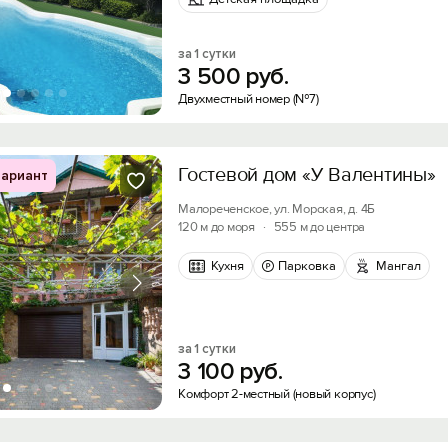
за 1 сутки
3
500
руб.
Двухместный номер (№7)
Гостевой дом «У Валентины»
ариант
Малореченское, ул. Морская, д. 4Б
120 м до моря
·
555 м до центра
Кухня
Парковка
Мангал
за 1 сутки
3
100
руб.
Комфорт 2-местный (новый корпус)