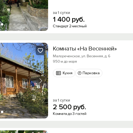
Вход на сайт
Войти или
Зарегистрироваться
за 1 сутки
1
400
руб.
Стандарт 2-местный
Скидка −5%
Хочешь дешевле? Оставь почту и получи промок
Комнаты «На Весенней»
Войти
первое бронирование!
Малореченское, ул. Весенняя, д. 6
950 м до моря
Войти с помощью
Кухня
Парковка
Получить промокод
за 1 сутки
2
500
руб.
Комната до 3 гостей