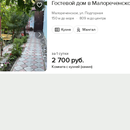
Гостевой дом в Малореченск
Малореченское, ул. Подгорная
150 м до моря
·
809 м до центра
Кухня
Мангал
за 1 сутки
2
700
руб.
Комната с кухней (камин)