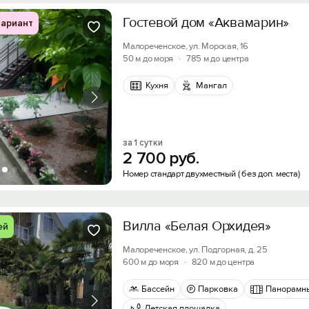
Гостевой дом «Аквамарин»
ариант
Малореченское, ул. Морская, 16
50 м до моря
·
785 м до центра
Кухня
Мангал
за 1 сутки
2
700
руб.
Номер стандарт двухместный ( без доп. места)
Вилла «Белая Орхидея»
ей
Малореченское, ул. Подгорная, д. 25
600 м до моря
·
820 м до центра
Бассейн
Парковка
Панорамн
Детская площадка