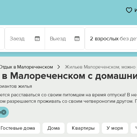
2 взрослых
·
без де
Отдых в Малореченском
Жильев Малореченском, можно 
 в Малореченском с домашн
риантов жилья
ется расставаться со своим питомцем на время отпуска! В н
м разрешается проживать со своим четвероногим другом. Г
и
Гостевые дома
Дома
Квартиры
У моря