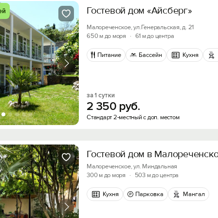
Гостевой дом «Айсберг»
ей
Малореченское, ул.Генеральская, д. 21
650 м до моря
·
61 м до центра
Питание
Бассейн
Кухня
за 1 сутки
2
350
руб.
Стандарт 2-местный с доп. местом
Гостевой дом в Малореченск
Малореченское, ул. Миндальная
300 м до моря
·
503 м до центра
Кухня
Парковка
Мангал