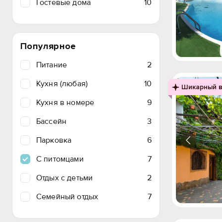
Гостевые дома
10
Популярное
Питание
2
Кухня (любая)
10
Шикарный в
Кухня в номере
9
Бассейн
3
Парковка
6
C питомцами
7
Отдых с детьми
2
Семейный отдых
7