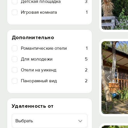
Детская площадка
3
Игровая комната
1
Дополнительно
Романтические отели
1
Для молодежи
5
Отели на уикенд
2
Панорамный вид
2
Удаленность от
Выбрать