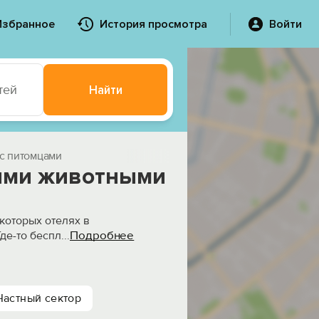
Избранное
История просмотра
Войти
тей
Найти
с питомцами
ими животными
екоторых отелях в
Подробнее
де-то беспл
...
Частный сектор