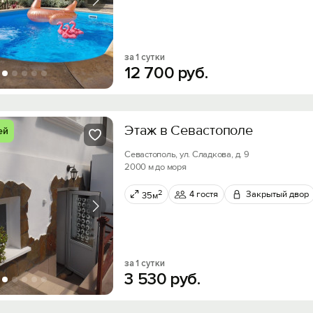
за 1 сутки
12
700
руб.
Этаж в Севастополе
ей
Севастополь, ул. Сладкова, д. 9
2000 м до моря
2
4 гостя
Закрытый двор
35м
за 1 сутки
3
530
руб.