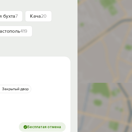
я бухта
7
Кача
20
астополь
419
Закрытый двор
Бесплатая отмена