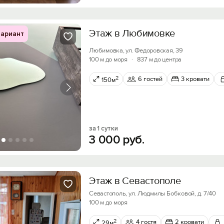
Этаж в Любимовке
ариант
Любимовка, ул. Федоровская, 39
100 м до моря
·
837 м до центра
2
6 гостей
3 кровати
150м
за 1 сутки
3
000
руб.
Этаж в Севастополе
Севастополь, ул. Людмилы Бобковой, д. 7/40
100 м до моря
2
4 гостя
2 кровати
29м