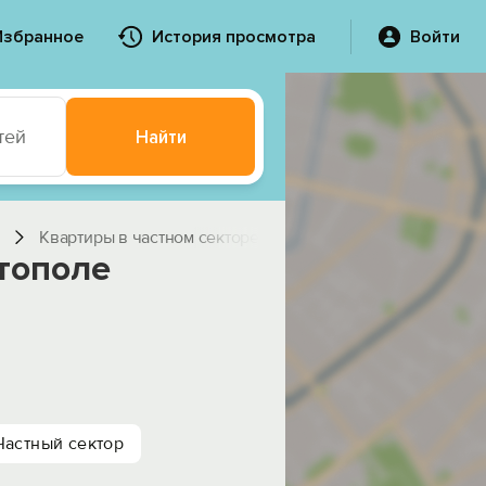
Избранное
История просмотра
Войти
тей
Найти
Квартиры в частном секторе
стополе
Частный сектор