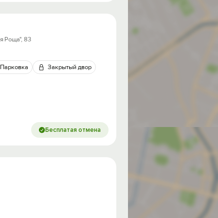
я Роща", 83
Парковка
Закрытый двор
Бесплатая отмена
од на