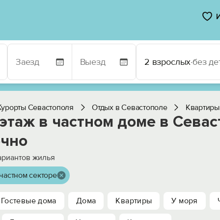
2 взрослых
·
без де
Курорты Севастополя
Отдых в Севастополе
Квартиры
этаж в частном доме в Сева
очно
риантов жилья
частном секторе
Гостевые дома
Дома
Квартиры
У моря