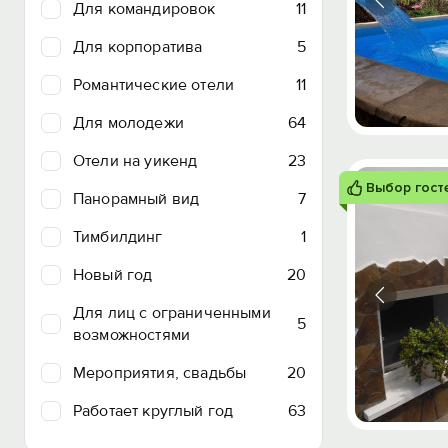
Для командировок
11
Для корпоратива
5
Романтические отели
11
Для молодежи
64
Отели на уикенд
23
Выбор гост
Панорамный вид
7
Тимбилдинг
1
Новый год
20
Для лиц с ограниченными
5
возможностями
Мероприятия, свадьбы
20
Работает круглый год
63