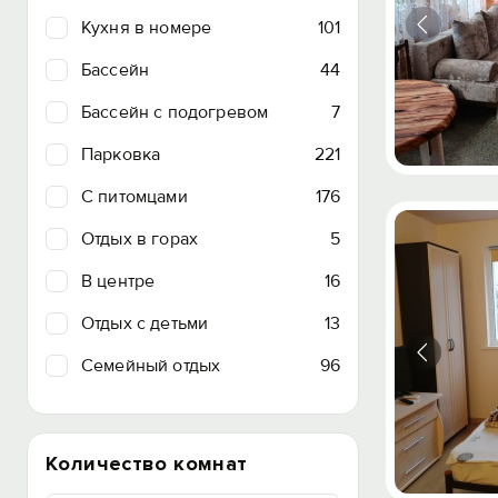
Кухня в номере
101
Бассейн
44
Бассейн с подогревом
7
Парковка
221
C питомцами
176
Отдых в горах
5
В центре
16
Отдых с детьми
13
Семейный отдых
96
Количество комнат