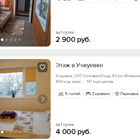
за 1 сутки
2
900
руб.
Этаж в Учкуевке
Учкуевка, СНТ Сосновая Роща, 83 ост. Интерна
400 м до моря
·
517 м до центра
5 гостей
3 кровати
Парковка
за 1 сутки
4
000
руб.