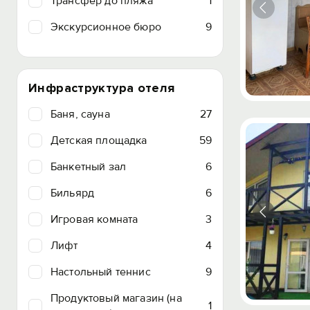
Трансфер до пляжа
1
Экскурсионное бюро
9
Инфраструктура отеля
Баня, сауна
27
Детская площадка
59
Банкетный зал
6
Бильярд
6
Игровая комната
3
Лифт
4
Настольный теннис
9
Продуктовый магазин (на
1