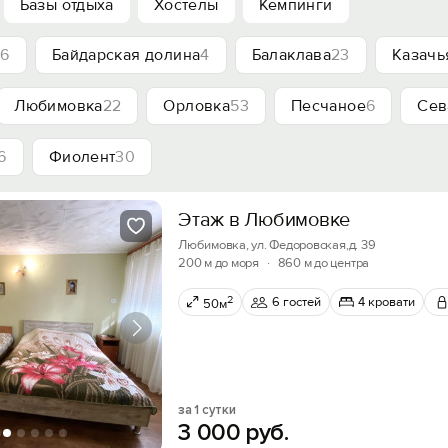
Базы отдыха
Хостелы
Кемпинги
а
6
Байдарская долина
4
Балаклава
23
Казачь
Любимовка
22
Орловка
53
Песчаное
6
Сев
6
Фиолент
30
Этаж в Любимовке
Любимовка, ул. Федоровская,д. 39
200 м до моря
·
860 м до центра
2
6 гостей
4 кровати
50м
за 1 сутки
3
000
руб.