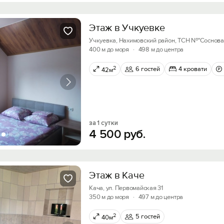
Этаж в Учкуевке
Учкуевка, Нахимовский район, ТСН №"Соснова
400 м до моря
·
498 м до центра
2
6 гостей
4 кровати
42м
за 1 сутки
Вход на сайт
4
500
руб.
Войти или
Зарегистрироваться
Этаж в Каче
Скидка −5%
Кача, ул. Первомайская 31
350 м до моря
·
497 м до центра
Хочешь дешевле? Оставь почту и получи промок
Войти
первое бронирование!
2
5 гостей
40м