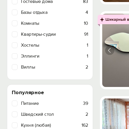
Гостевые дома
83
Базы отдыха
4
Шикарный в
Комнаты
10
Квартиры-судии
91
Хостелы
1
Эллинги
1
Виллы
2
Популярное
Питание
39
Шведский стол
2
Кухня (любая)
162