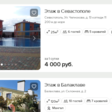
Этаж в Севастополе
Севастополь, Ул. Челнокова, д. 13 коттедж 11
200 м до моря
2
6 гостей
5 кроватей
25м
за 1 сутки
4
000
руб.
Этаж в Балаклаве
Балаклава, ул. Склонная, д. 2
2
10 гостей
7 кроватей
120м
Мангал