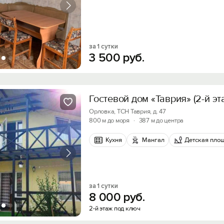
Войти с помощью
Получить промокод
за 1 сутки
3
500
руб.
Гостевой дом «Таврия» (2-й эт
Орловка, ТСН Таврия, д. 47
800 м до моря
·
387 м до центра
Кухня
Мангал
Детская пло
за 1 сутки
8
000
руб.
2-й этаж под ключ