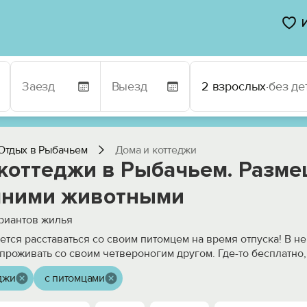
2 взрослых
·
без де
Отдых в Рыбачьем
Дома и коттеджи
 коттеджи в Рыбачьем. Разме
ними животными
риантов жилья
чется расставаться со своим питомцем на время отпуска! В н
проживать со своим четвероногим другом. Где-то бесплатно,
джи
с питомцами