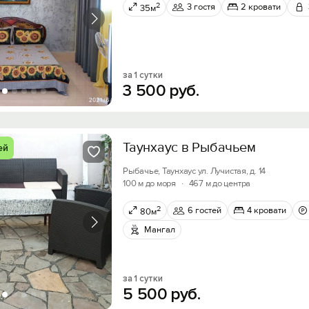
2
3 гостя
2 кровати
35м
за 1 сутки
3
500
руб.
Таунхаус в Рыбачьем
ей
Рыбачье, Таунхаус ул. Лучистая, д. 14
100 м до моря
·
467 м до центра
2
6 гостей
4 кровати
80м
Мангал
за 1 сутки
5
500
руб.