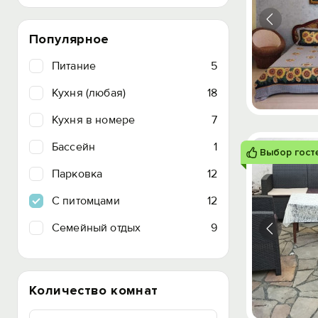
Популярное
Питание
5
Кухня (любая)
18
Кухня в номере
7
Бассейн
1
Выбор гост
Парковка
12
C питомцами
12
Семейный отдых
9
Количество комнат