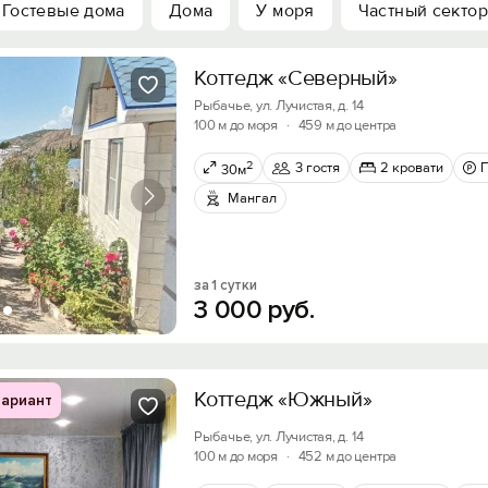
Гостевые дома
Дома
У моря
Частный сектор
Коттедж «Северный»
Рыбачье, ул. Лучистая, д. 14
100 м до моря
·
459 м до центра
2
3 гостя
2 кровати
30м
Мангал
за 1 сутки
3
000
руб.
Коттедж «Южный»
ариант
Рыбачье, ул. Лучистая, д. 14
100 м до моря
·
452 м до центра