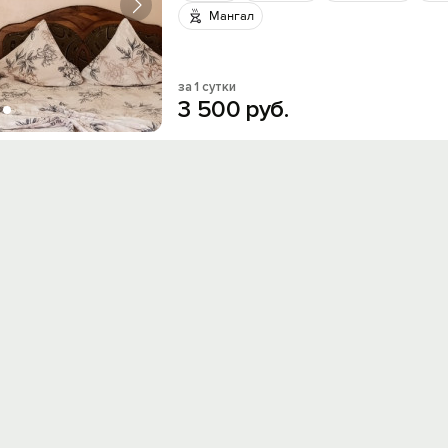
Мангал
за 1 сутки
3
500
руб.