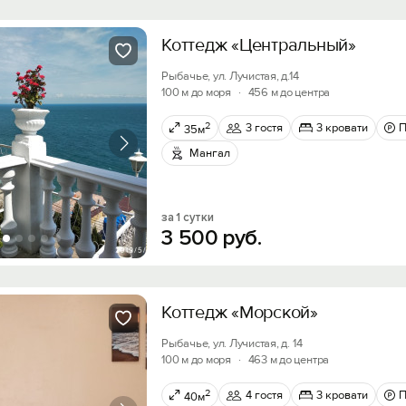
Коттедж «Центральный»
Рыбачье, ул. Лучистая, д.14
100 м до моря
·
456 м до центра
2
3 гостя
3 кровати
П
35м
Мангал
за 1 сутки
3
500
руб.
Коттедж «Морской»
Рыбачье, ул. Лучистая, д. 14
100 м до моря
·
463 м до центра
2
4 гостя
3 кровати
П
40м