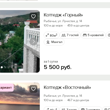
Коттедж «Горный»
Рыбачье, ул. Лучистая, д. 14
100 м до моря
·
459 м до центра
2
7 гостей
5 кроватей
80м
Мангал
за 1 сутки
5
500
руб.
Коттедж «Восточный»
ариант
Рыбачье, ул. Лучистая, д. 14
100 м до моря
·
467 м до центра
2
3 гостя
2 кровати