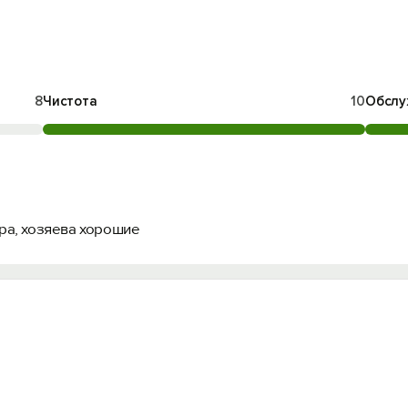
8
Чистота
10
Обслу
ера, хозяева хорошие