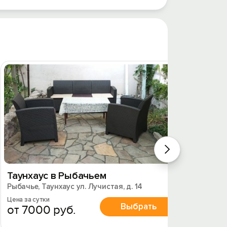
Таунхаус в Рыбачьем
Котте
Рыбачье, Таунхаус ул. Лучистая, д. 14
Рыбачье
Цена за сутки
Цена за 
Выбрать
от 7000 руб.
от 7