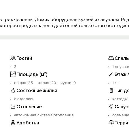
з трех человек. Домик оборудован кухней и санузлом. Ря
которая предназначена для гостей только этого коттеджа
Гостей
Спаль
3
1 двуспа
Площадь (м²)
Этаж 
oбщая: 35 жилая: 20 кухни: 9
1 / 1
Состояние жилья
Тип д
с отделкой
коттедж
Отопление
Сануз
автономная система отопления
совмещ
Удобства
Терри