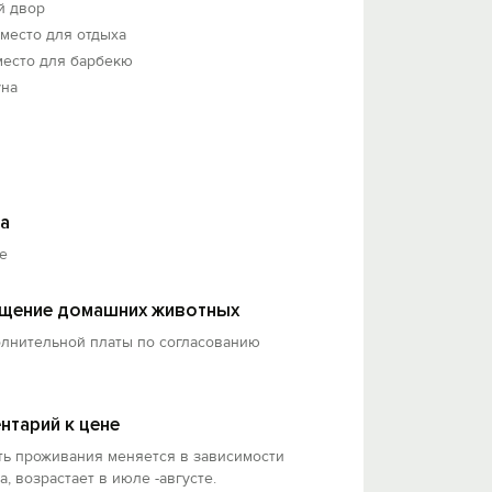
й двор
 место для отдыха
место для барбекю
уна
а
е
щение домашних животных
олнительной платы по согласованию
нтарий к цене
ть проживания меняется в зависимости
а, возрастает в июле -августе.