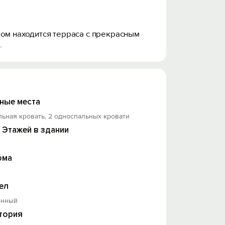
дом находится терраса с прекрасным
.
ные места
льная кровать, 2 односпальных кровати
/ Этажей в здании
ома
ел
енный
тория