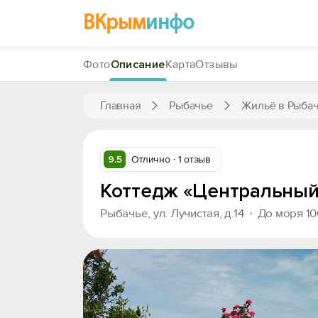
ВКрым
инфо
Фото
Описание
Карта
Отзывы
Главная
Рыбачье
Жильё в Рыба
9.5
Отлично
1 отзыв
Коттедж «Центральный
Рыбачье, ул. Лучистая, д.14
До моря 1