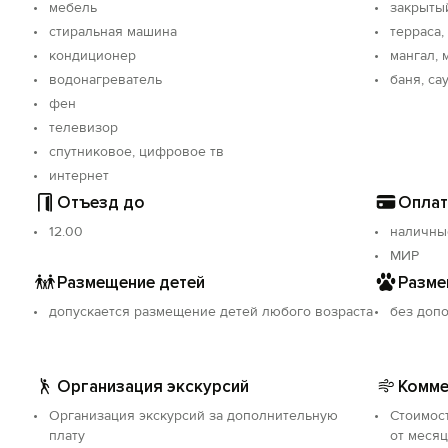
мебель
закрыты
стиральная машина
терраса,
кондиционер
мангал, 
водонагреватель
баня, са
фен
телевизор
спутниковое, цифровое тв
интернет
Отъезд до
Оплат
12.00
наличны
МИР
Размещение детей
Разме
допускается размещение детей любого возраста
без доп
Организация экскурсий
Комме
Организация экскурсий за дополнительную
Стоимос
плату
от месяц