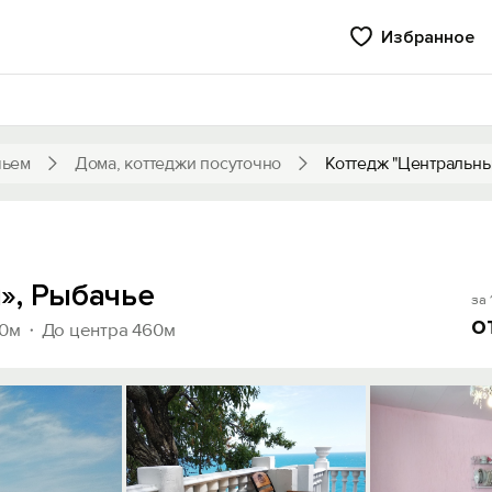
Избранное
чьем
Дома, коттеджи посуточно
Коттедж "Центральны
», Рыбачье
за 
о
00м
До центра 460м