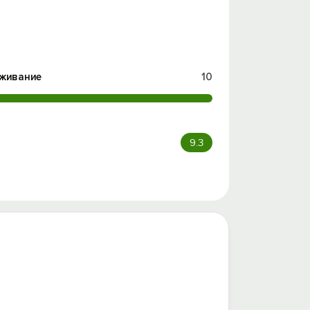
живание
10
9.3