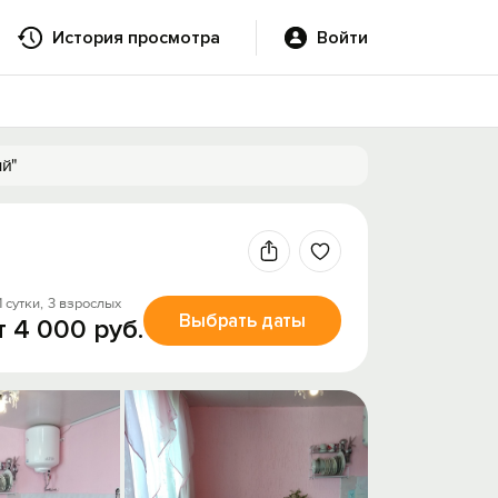
История просмотра
Войти
й"
1 сутки,
3 взрослых
Выбрать даты
т 4 000 руб.