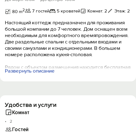
2
7 гостей
5 кроватей
Комнат: 2
Этаж: 2
80 m
Настоящий коттедж предназначен для проживания
большой компании до 7 человек. Дом оснащен всем
необходимым для комфортного времяпровождения.
Две раздельные спальни с отдельными входами и
своими санузлами и кондиционерами. В большем
номере расположена кухня-столовая.
Рядом с объектом размещения находится бесплатная
Развернуть описание
парковка для автомобиля на котором приезжают
гости. Прекрасный вид из окон и балконов на море
украсят ваше время пребывания в нашем коттедже.
Во дворе имеется большая мангальная беседка, где
возможно приготовить блюда для пикника на мангале
Удобства и услуги
и в казане.
Комнат
Спуск к морю занимает около пяти минут. Огромный
2
пляж поселка располагает гостей к замечательному
Гостей
отдыху.