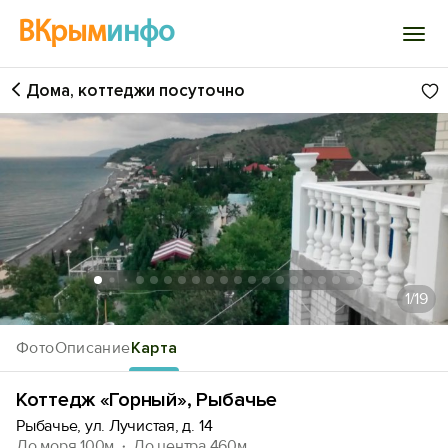
ВКрым
инфо
Дома, коттеджи посуточно
Войти
Избранное
История просмотра
Добавить свой объект
1
/19
Фото
Описание
Карта
Коттедж «Горный», Рыбачье
Рыбачье, ул. Лучистая, д. 14
До моря 100м
До центра 460м