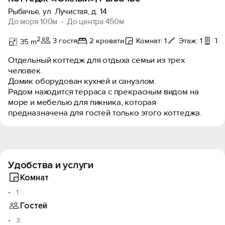
Рыбачье, ул. Лучистая, д. 14
До моря 100м
До центра 450м
2
3 гостя
2 кровати
Комнат: 1
Этаж: 1
Те
35 m
Отдельный коттедж для отдыха семьи из трех
человек.
Домик оборудован кухней и санузлом.
Рядом находится терраса с прекрасным видом на
море и мебелью для пикника, которая
предназначена для гостей только этого коттеджа.
Удобства и услуги
Комнат
1
Гостей
3