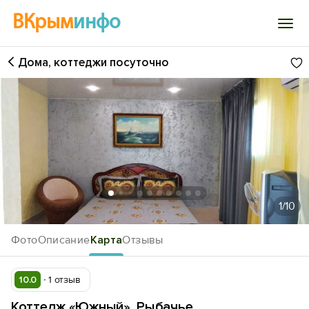
ВКрым
инфо
Дома, коттеджи посуточно
Войти
Избранное
История просмотра
Добавить свой объект
1
/10
Фото
Описание
Карта
Отзывы
10.0
1 отзыв
Коттедж «Южный», Рыбачье