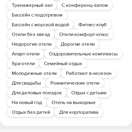
Тренажерный зал
С конференц-залом
Бассейн с подогревом
Бассейн с морской водой
Фитнес-клуб
Отели без звезд
Отели комфорт-класс
Недорогие отели
Дорогие отели
Апарт-отели
Оздоровительные комплексы
Spa-отели
Семейный отдых
Молодежные отели
Работают в несезон
Для свадьбы
Романтические отели
Для деловых поездок
Отдых с детьми
На новый год
Отель на выходные
Отдых без детей
Для корпоратива