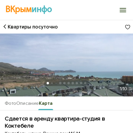
ВКрым
инфо
Квартиры посуточно
Войти
Избранное
История просмотра
Добавить свой объект
1
/10
Фото
Описание
Карта
Сдается в аренду квартира-студия в
Коктебеле