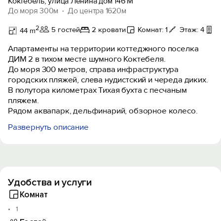
Коктебель, улица Ленина дом 146 М
До моря 300м
До центра 1620м
2
5 гостей
2 кровати
Комнат: 1
Этаж: 4
Б
44 m
Апартаменты на территории коттеджного поселка
ДИМ 2 в тихом месте шумного Коктебеля.
До моря 300 метров, справа инфраструктура
городских пляжей, слева нудистский и череда диких.
В полутора километрах Тихая бухта с песчаным
пляжем.
Рядом аквапарк, дельфинарий, обзорное колесо.
Развернуть описание
Прекрасный вид на море и близлежащие холмы с
балкона, оборудованного под приятное чае-вино
питие.
Есть все необходимое для приятного отдыха от
бытовой техники до посуды и полотенец.
Удобства и услуги
Добро пожаловать! но, обратите внимание - на 4 этаж
- пешком!
Комнат
1