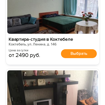
Квартира-студия в Коктебеле
Вход на сайт
Коктебель, ул. Ленина, д. 146
Войти или
Зарегистрироваться
Цена за сутки
Выбрать
от 2490 руб.
Войти
Войти с помощью