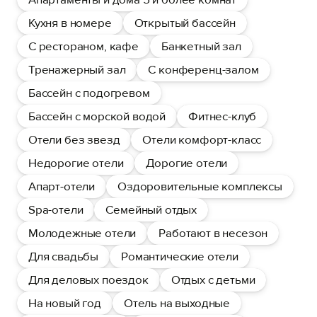
Кухня в номере
Открытый бассейн
С рестораном, кафе
Банкетный зал
Тренажерный зал
С конференц-залом
Бассейн с подогревом
Бассейн с морской водой
Фитнес-клуб
Отели без звезд
Отели комфорт-класс
Недорогие отели
Дорогие отели
Апарт-отели
Оздоровительные комплексы
Spa-отели
Семейный отдых
Молодежные отели
Работают в несезон
Для свадьбы
Романтические отели
Для деловых поездок
Отдых с детьми
На новый год
Отель на выходные