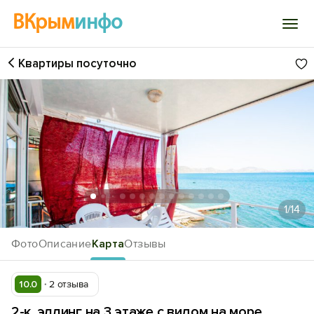
ВКрым
инфо
Квартиры посуточно
Войти
Избранное
История просмотра
Добавить свой объект
1
/14
Фото
Описание
Карта
Отзывы
10.0
2 отзыва
2-к. эллинг на 3 этаже с видом на море,