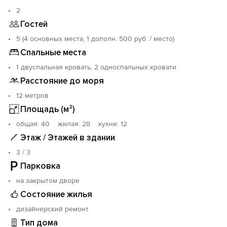
Под здание можно припарковать машину, а загорать -
2
у самого моря на шезлонгах.
Гостей
До центра посёлка и базара - 15 минут ходьбы, рядом
5 (4 основных места, 1 дополн. 500 руб. / место)
есть кафе где можно покушать.
Спальные места
1 двуспальная кровать, 2 односпальных кровати
Расстояние до моря
12 метров
Площадь (м²)
oбщая: 40 жилая: 28 кухни: 12
Этаж / Этажей в здании
3 / 3
Парковка
на закрытом дворе
Состояние жилья
дизайнерский ремонт
Тип дома