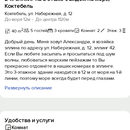
Коктебель
Коктебель, ул. Набережная, д. 12
До моря 12м
До центра 1120м
2
5 гостей
3 кровати
Комнат: 2
Этаж: 3
40 m
Добрый день. Меня зовут Александра, я хозяйка
эллина по адресу ул. Набережная, д. 12, эллинг 42.
Если Вы любите засыпать и просыпаться под шум
волны, любоваться морским пейзажам то Вы
прекрасно отдохнёте в наших номерах в эллинге.
Это 3-этажное здание находится в 12 м от моря на 1-й
линии, поэтому море всегда будет перед глазами.
Развернуть описание
Номер расположен на 3 этаже, вход начинается с
большой террасы, где есть зона отдыха с столом и
стульями.
Номер поделён на зоны, в столовой зоне есть кухня
со всем необходимым для приготовления пищи, зона
Удобства и услуги
спальни, совмещенный санузел, холл.
Комнат