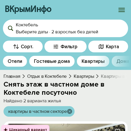
ВКрымИнфо
Коктебель
Войти
Выберите даты
·
2 взрослых
без детей
Избранное
Сорт.
Фильтр
Карта
История просмотра
Отели
Гостевые дома
Квартиры
Дома
Добавить свой объект
Главная
Отдых в Коктебеле
Квартиры
Квартиры в ча
Снять этаж в частном доме в
Коктебеле посуточно
Найдено
2
варианта жилья
квартиры в частном секторе
Шикарный вариант