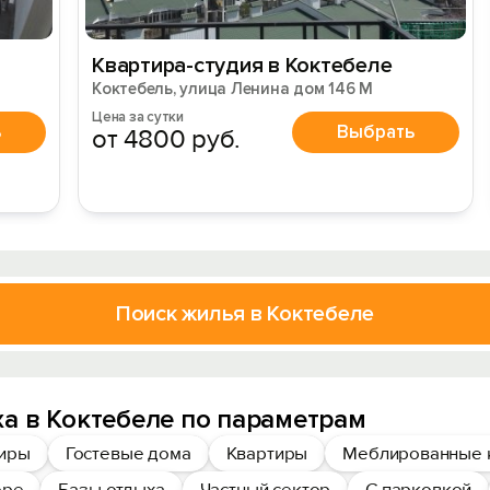
Квартира-студия в Коктебеле
Коктебель, улица Ленина дом 146 М
Цена за сутки
ь
Выбрать
от 4800 руб.
Поиск жилья в Коктебеле
а в Коктебеле по параметрам
тиры
Гостевые дома
Квартиры
Меблированные 
оре
Базы отдыха
Частный сектор
С парковкой