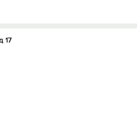
д 17
Вход на сайт
Войти или
Зарегистрироваться
Войти
Войти с помощью