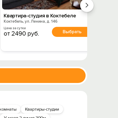
Квартира-студия в Коктебеле
Студи
Коктебель, ул. Ленина, д. 146
Коктебе
Цена за сутки
Цена за 
Выбрать
от 2490 руб.
от 42
комнаты
Квартиры-студии
У моря 2 линия 300м