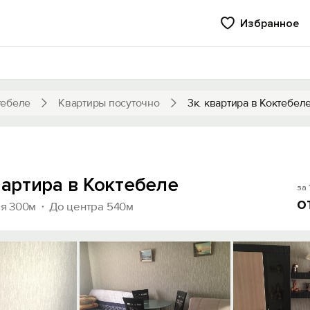
Избранное
тебеле
Квартиры посуточно
3к. квартира в Коктебел
вартира в Коктебеле
за 
о
я 300м
До центра 540м