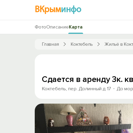
ВКрым
инфо
Фото
Описание
Карта
Главная
Коктебель
Жильё в Кок
Сдается в аренду 3к. к
Коктебель, пер. Долинный д 17
До мор