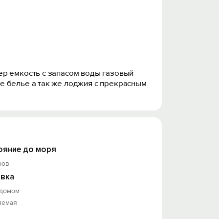
ер емкость с запасом воды газовый
е белье а так же лоджия с прекрасным
ояние до моря
ров
вка
 домом
яемая