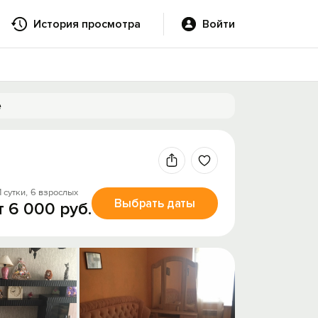
История просмотра
Войти
е
1 сутки,
6 взрослых
Выбрать даты
т 6 000 руб.