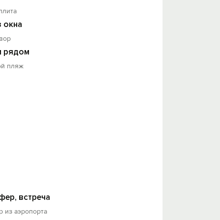
плита
з окна
вор
 рядом
ой пляж
фер, встреча
р из аэропорта