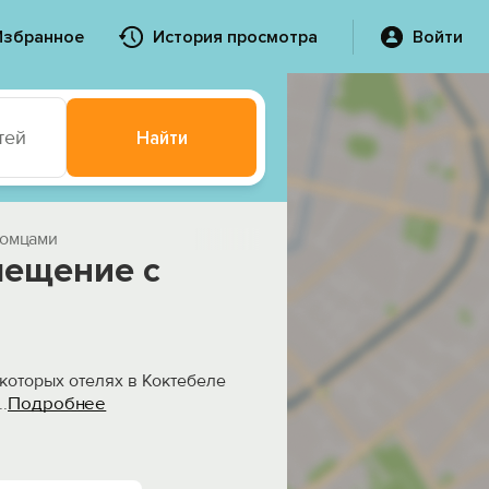
Избранное
История просмотра
Войти
тей
Найти
томцами
мещение с
екоторых отелях в Коктебеле
Подробнее
..