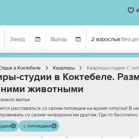
2 взрослых
·
без де
Отдых в Коктебеле
Квартиры
Квартиры-студии. С пи
иры-студии в Коктебеле. Раз
ними животными
рианта жилья
чется расставаться со своим питомцем на время отпуска! В н
проживать со своим четвероногим другом. Где-то бесплатно
.
тудии
с питомцами