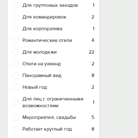
Для групповых заездов
1
Для командировок
2
Для корпоратива
1
Романтические отели
4
Для молодежи
22
Отели на уикенд
2
Панорамный вид
8
Новый год
2
Для лиц с ограниченными
1
возможностями
Мероприятия, свадьбы
5
Работает круглый год
8