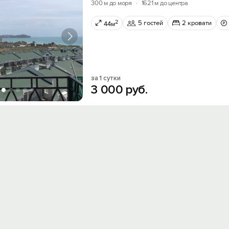
300 м до моря
·
1621 м до центра
2
5 гостей
2 кровати
44м
за 1 сутки
3
000
руб.