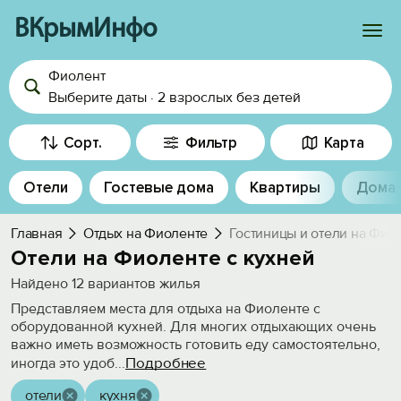
ВКрымИнфо
Фиолент
Войти
Выберите даты
·
2 взрослых
без детей
Избранное
Сорт.
Фильтр
Карта
История просмотра
Отели
Гостевые дома
Квартиры
Дома
Добавить свой объект
Главная
Отдых на Фиоленте
Гостиницы и отели на Фио
Отели на Фиоленте с кухней
Найдено
12
вариантов жилья
Представляем места для отдыха на Фиоленте с
оборудованной кухней. Для многих отдыхающих очень
важно иметь возможность готовить еду самостоятельно,
Подробнее
иногда это удоб
...
отели
кухня