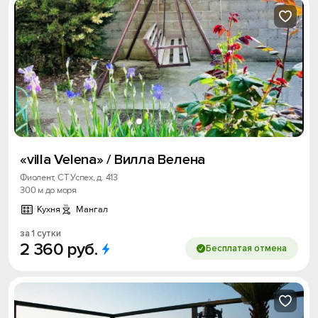
«villa Velena» / Вилла Велена
Фиолент, СТ Успех, д. 413
300 м до моря
Кухня
Мангал
за 1 сутки
2
360
руб.
Бесплатая отмена