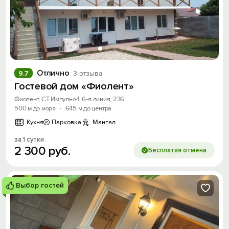
Отлично
9.7
3 отзыва
Гостевой дом «Фиолент»
Фиолент, СТ Импульс-1, 6-я линия, 236
500 м до моря
·
645 м до центра
Кухня
Парковка
Мангал
за 1 сутки
2
300
руб.
Бесплатая отмена
Выбор гостей