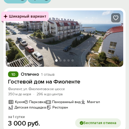
Шикарный вариант
Отлично
10
1 отзыв
Гостевой дом на Фиоленте
Фиолент, ул. Фиолентовское шоссе
350 м до моря
·
296 м до центра
Кухня
Парковка
Панорамный вид
Мангал
Детская площадка
Ресторан
за 1 сутки
3
000
руб.
Бесплатая отмена