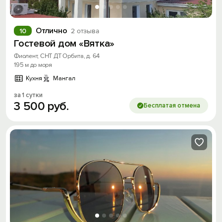
Скидка −5%
Хочешь дешевле? Оставь почту и получи
Отлично
10
2 отзыва
промокод на первое бронирование!
Гостевой дом «Вятка»
Фиолент, СНТ ДТ Орбита, д. 64
195 м до моря
Кухня
Мангал
Получить промокод
за 1 сутки
3
500
руб.
Бесплатая отмена