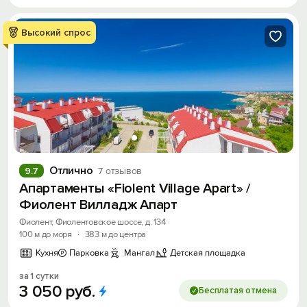
Высокий спрос
Отлично
9.7
7 отзывов
Апартаменты «Fiolent Village Apart» /
Фиолент Вилладж Апарт
Фиолент, Фиолентовское шоссе, д. 134
100 м до моря
·
383 м до центра
Кухня
Парковка
Мангал
Детская площадка
за 1 сутки
3
050
руб.
Бесплатая отмена