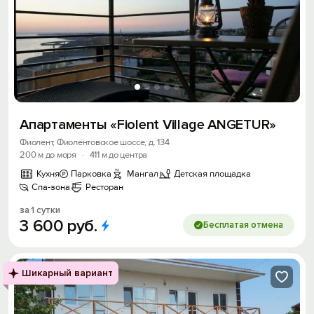
Апартаменты «Fiolent Village АNGETUR»
Фиолент, Фиолентовское шоссе, д. 134
200 м до моря
·
411 м до центра
Кухня
Парковка
Мангал
Детская площадка
Спа-зона
Ресторан
за 1 сутки
3
600
руб.
Бесплатая отмена
Шикарный вариант