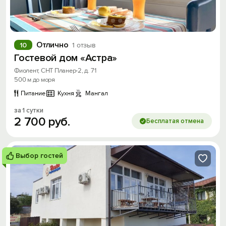
Отлично
10
1 отзыв
Гостевой дом «Астра»
Фиолент, СНТ Планер-2, д. 71
500 м до моря
Питание
Кухня
Мангал
Вход на сайт
за 1 сутки
2
700
руб.
Войти или
Зарегистрироваться
Бесплатая отмена
Выбор гостей
Войти
Войти с помощью