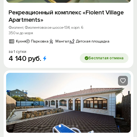
Рекреационный комплекс «Fiolent Village
Apartments»
Фиолент, Фиолентовское шоссе-134, корп. 6
350 м до моря
Кухня
Парковка
Мангал
Детская площадка
за 1 сутки
4
140
руб.
Бесплатая отмена