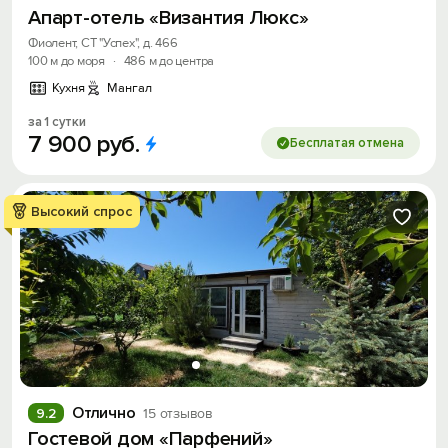
Апарт-отель «Византия Люкс»
Фиолент, СТ "Успех", д. 466
100 м до моря
·
486 м до центра
Кухня
Мангал
за 1 сутки
7
900
руб.
Бесплатая отмена
Высокий спрос
Отлично
9.2
15 отзывов
Гостевой дом «Парфений»