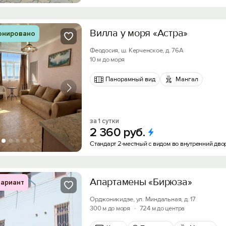
Вилла у моря «Астра»
онировано
Феодосия, ш. Керченское, д. 76А
10 м до моря
Панорамный вид
Мангал
за 1 сутки
2
360
руб.
Стандарт 2-местный с видом во внутренний дво
Апартамены «Бирюза»
ариант
Орджоникидзе, ул. Миндальная, д. 17
300 м до моря
·
724 м до центра