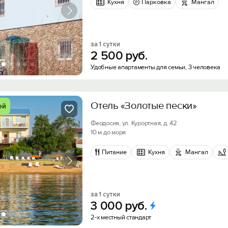
Кухня
Парковка
Мангал
за 1 сутки
2
500
руб.
Удобные апартаменты для семьи, 3 человека
Отель «Золотые пески»
ей
Феодосия, ул. Курортная, д. 42
Вход на сайт
10 м до моря
Войти или
Зарегистрироваться
Питание
Кухня
Мангал
Скидка −5%
за 1 сутки
3
000
руб.
Хочешь дешевле? Оставь почту и получи промок
Войти
2-х местный стандарт
первое бронирование!