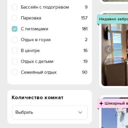
Бассейн с подогревом
9
Парковка
157
Недавно забр
C питомцами
181
Отдых в горах
2
В центре
16
Отдых с детьми
19
Семейный отдых
90
Количество комнат
Шикарный в
Выбрать