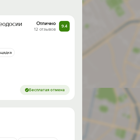
еодосии
Отлично
9.4
12 отзывов
ощадка
Бесплатая отмена