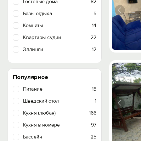
Гостевые дома
82
Базы отдыха
5
Комнаты
14
Квартиры-судии
22
Эллинги
12
Популярное
Питание
15
Шведский стол
1
Кухня (любая)
166
Кухня в номере
97
Бассейн
25