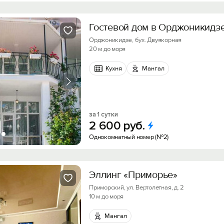
Войти с помощью
Гостевой дом в Орджоникидз
Получить промокод
Орджоникидзе, бух. Двуякорная
20 м до моря
Кухня
Мангал
за 1 сутки
2
600
руб.
Однокомнатный номер (№2)
Эллинг «Приморье»
Приморский, ул. Вертолетная, д. 2
10 м до моря
Мангал