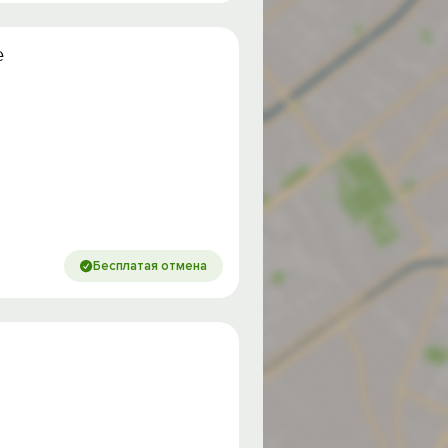
е
Бесплатая отмена