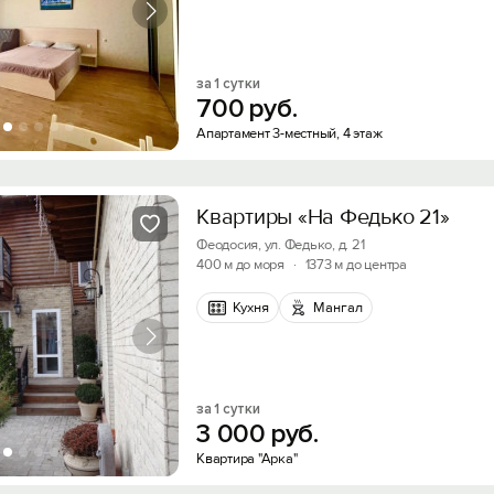
за 1 сутки
700
руб.
Апартамент 3-местный, 4 этаж
Квартиры «На Федько 21»
Феодосия, ул. Федько, д. 21
400 м до моря
·
1373 м до центра
Кухня
Мангал
за 1 сутки
3
000
руб.
Квартира "Арка"