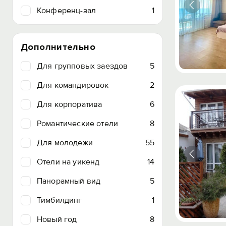
Конференц-зал
1
Дополнительно
Для групповых заездов
5
Для командировок
2
Для корпоратива
6
Романтические отели
8
Для молодежи
55
Отели на уикенд
14
Панорамный вид
5
Тимбилдинг
1
Новый год
8