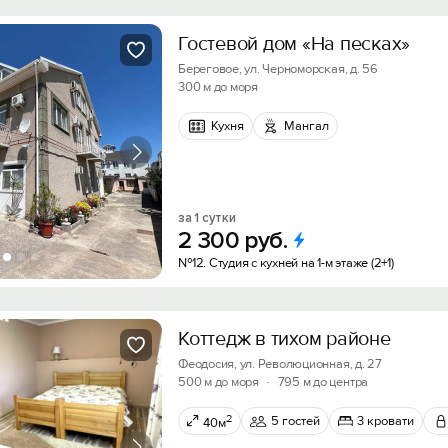
Гостевой дом «На песках»
Береговое, ул. Черноморская, д. 56
300 м до моря
Кухня
Мангал
за 1 сутки
2
300
руб.
№12. Студия с кухней на 1-м этаже (2+1)
Коттедж в тихом районе
Феодосия, ул. Революционная, д. 27
500 м до моря
·
795 м до центра
2
5 гостей
3 кровати
40м