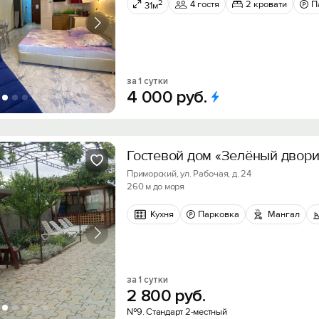
2
4 гостя
2 кровати
П
31м
за 1 сутки
4
000
руб.
Гостевой дом «Зелёный двори
Приморский, ул. Рабочая, д. 24
260 м до моря
Кухня
Парковка
Мангал
за 1 сутки
2
800
руб.
№9. Стандарт 2-местный