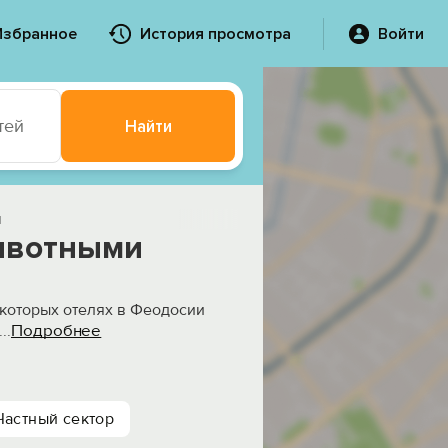
Избранное
История просмотра
Войти
тей
Найти
и
ивотными
некоторых отелях в Феодосии
Подробнее
...
Частный сектор