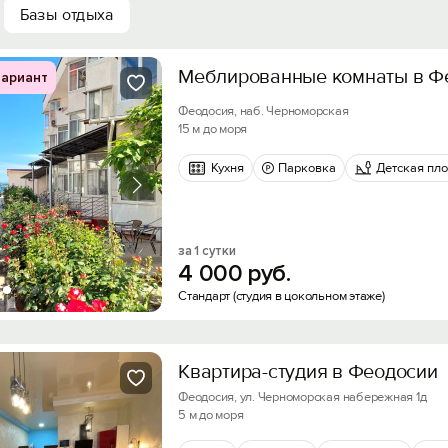
Базы отдыха
Меблированные комнаты в Ф
ариант
Феодосия, наб. Черноморская
15 м до моря
Кухня
Парковка
Детская пл
за 1 сутки
4
000
руб.
Стандарт (студия в цокольном этаже)
Квартира-студия в Феодосии
Феодосия, ул. Черноморская набережная 1д
5 м до моря