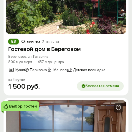
Отлично
9.8
3 отзыва
Гостевой дом в Береговом
Береговое, ул. Гагарина
800 м до моря
·
457 м до центра
Кухня
Парковка
Мангал
Детская площадка
за 1 сутки
1
500
руб.
Бесплатая отмена
Выбор гостей