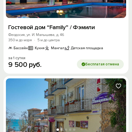
Вход на сайт
Войти или
Зарегистрироваться
Гостевой дом “Family” / Фэмили
Феодосия, ул. И. Малышева, д. 46
350 м до моря
·
5 м до центра
Бассейн
Кухня
Мангал
Детская площадка
Войти
за 1 сутки
9
500
руб.
Бесплатая отмена
Войти с помощью
Скидка −5%
Хочешь дешевле? Оставь почту и получи
промокод на первое бронирование!
Получить промокод