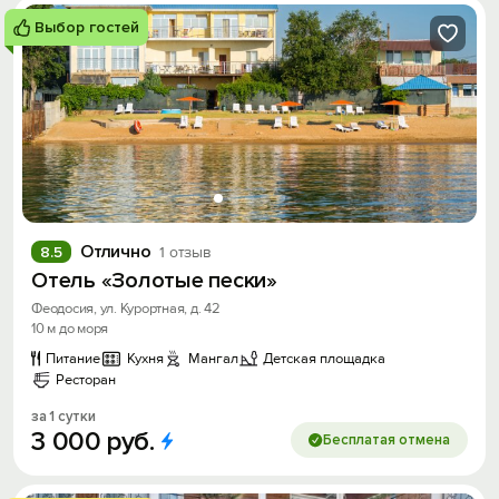
Выбор гостей
Отлично
8.5
1 отзыв
Отель «Золотые пески»
Феодосия, ул. Курортная, д. 42
10 м до моря
Питание
Кухня
Мангал
Детская площадка
Ресторан
за 1 сутки
3
000
руб.
Бесплатая отмена