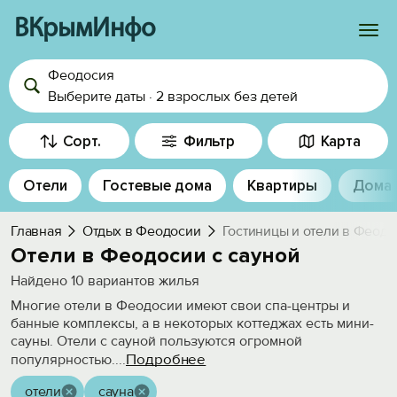
ВКрымИнфо
Феодосия
Войти
Выберите даты
·
2 взрослых
без детей
Избранное
Сорт.
Фильтр
Карта
История просмотра
Отели
Гостевые дома
Квартиры
Дома
Добавить свой объект
Главная
Отдых в Феодосии
Гостиницы и отели в Феод
Отели в Феодосии с сауной
Найдено
10
вариантов жилья
Многие отели в Феодосии имеют свои спа-центры и
банные комплексы, а в некоторых коттеджах есть мини-
сауны. Отели с сауной пользуются огромной
Подробнее
популярностью.
...
отели
сауна