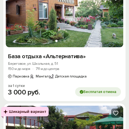
База отдыха «Альтернатива»
Береговое, ул. Школьная, д. 51
150 м до моря
·
711 м до центра
Парковка
Мангал
Детская площадка
за 1 сутки
3
000
руб.
Бесплатая отмена
Шикарный вариант