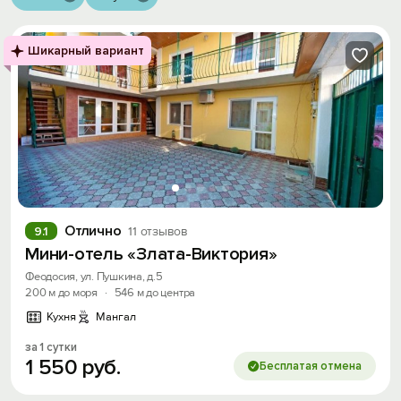
Шикарный вариант
Отлично
9.1
11 отзывов
Мини-отель «Злата-Виктория»
Феодосия, ул. Пушкина, д.5
200 м до моря
·
546 м до центра
Кухня
Мангал
за 1 сутки
1
550
руб.
Бесплатая отмена