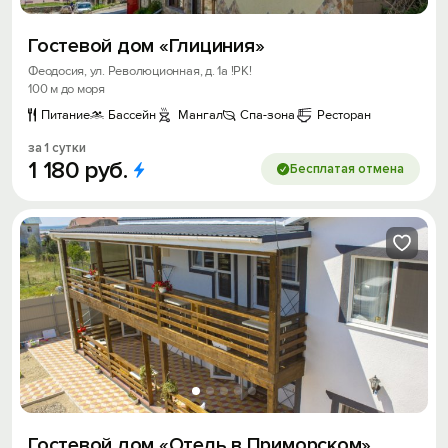
Гостевой дом «Глициния»
Феодосия, ул. Революционная, д. 1а !РК!
100 м до моря
Питание
Бассейн
Мангал
Спа-зона
Ресторан
за 1 сутки
1
180
руб.
Бесплатая отмена
Гостевой дом «Отель в Приморском»