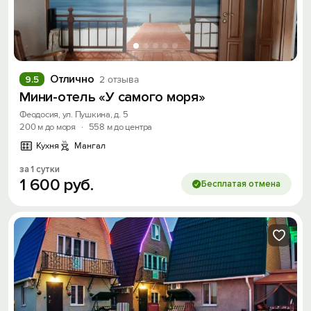
Отлично
9.5
2 отзыва
Мини-отель «У самого моря»
Феодосия, ул. Пушкина, д. 5
200 м до моря
·
558 м до центра
Кухня
Мангал
за 1 сутки
1
600
руб.
Бесплатая отмена