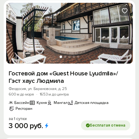
Гостевой дом «Guest House Lyudmila»/
Гэст хаус Людмила
Феодосия, ул. Барановская, д. 25
600 м до моря
·
1653 м до центра
Бассейн
Кухня
Мангал
Детская площадка
Ресторан
за 1 сутки
3
000
руб.
Бесплатая отмена