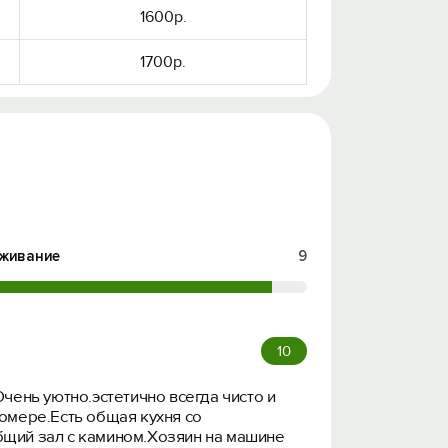
1600р.
1700р.
живание
9
10
чень уютно.эстетично всегда чисто и
омере.Есть общая кухня со
общий зал с камином.Хозяин на машине