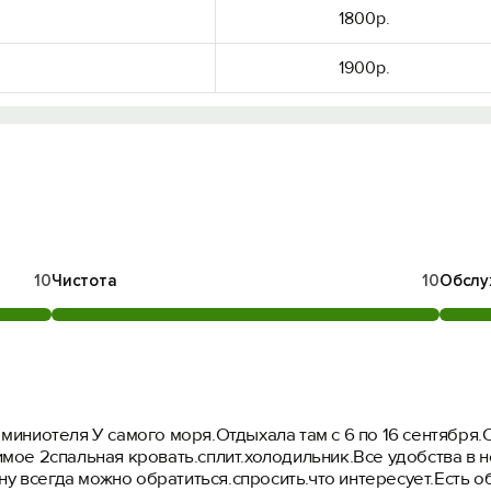
1800р.
1900р.
10
Чистота
10
Обслу
иниотеля У самого моря.Отдыхала там с 6 по 16 сентября.О
мое 2спальная кровать.сплит.холодильник.Все удобства в н
ину всегда можно обратиться.спросить.что интересует.Есть 