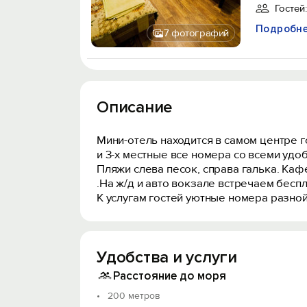
Гостей:
Подробн
7 фотографий
Описание
Мини-отель находится в самом центре 
и 3-х местные все номера со всеми удо
Пляжи слева песок, справа галька. Кафе
.На ж/д и авто вокзале встречаем беспл
К услугам гостей уютные номера разно
Удобства и услуги
Расстояние до моря
200 метров