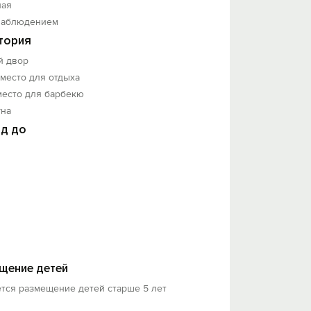
ная
наблюдением
тория
й двор
 место для отдыха
место для барбекю
уна
д до
щение детей
тся размещение детей старше 5 лет