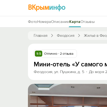
ВКрым
инфо
Фото
Номера
Описание
Карта
Отзывы
Главная
Феодосия
Жильё в Фео
9.5
Отлично
2 отзыва
Мини-отель «У самого 
Феодосия, ул. Пушкина, д. 5
До моря 