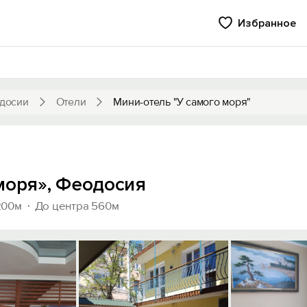
Избранное
досии
Отели
Мини-отель "У самого моря"
моря», Феодосия
200м
До центра 560м