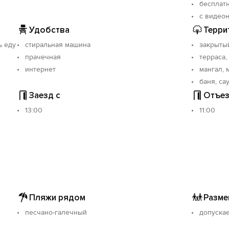
бесплат
с видео
Удобства
Терри
ь еду
стиральная машина
закрыты
прачечная
терраса,
интернет
мангал, 
баня, са
Заезд с
Отъез
13:00
11:00
Вход на сайт
Войти или
Зарегистрироваться
Пляжи рядом
Разме
песчано-галечный
допускае
Войти