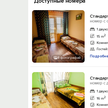
Доступные номера
Стандар
номер с 
1 двух
2
15 m
Комнат
Гостей:
Подробн
8 фотографий
Стандар
номер с 
1 двух
2
16 m
Комнат