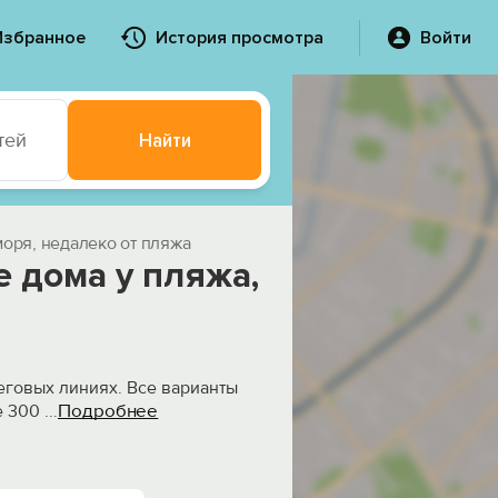
Избранное
История просмотра
Войти
тей
Найти
моря, недалеко от пляжа
е дома у пляжа,
еговых линиях. Все варианты
Подробнее
е 300
...