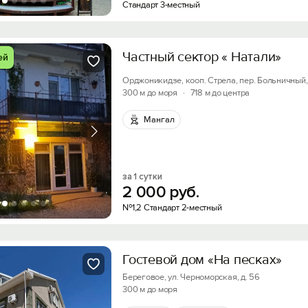
Стандарт 3-местный
Частный сектор « Натали»
ей
Орджоникидзе, кооп. Стрела, пер. Больничный, 
300 м до моря
·
718 м до центра
Мангал
за 1 сутки
2
000
руб.
№1,2 Стандарт 2-местный
Гостевой дом «На песках»
Береговое, ул. Черноморская, д. 56
300 м до моря