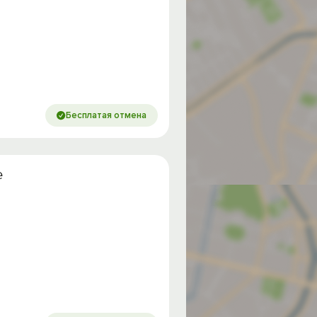
Бесплатая отмена
е
од на