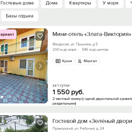
Гостевые дома
Дома
Квартиры
У моря
Базы отдыха
Мини-отель «Злата-Виктория»
ариант
Феодосия, ул. Пушкина, д.5
200 м до моря
·
546 м до центра
Кухня
Мангал
за 1 сутки
1
550
руб.
2-местный номер (с одной двухспальной кроват
раздельными)
Гостевой дом «Зелёный двори
Приморский, ул. Рабочая, д. 24