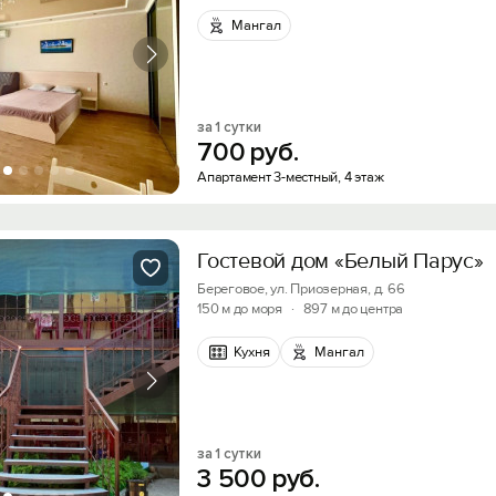
Мангал
за 1 сутки
700
руб.
Апартамент 3-местный, 4 этаж
Гостевой дом «Белый Парус»
Береговое, ул. Приозерная, д. 66
150 м до моря
·
897 м до центра
Кухня
Мангал
за 1 сутки
3
500
руб.