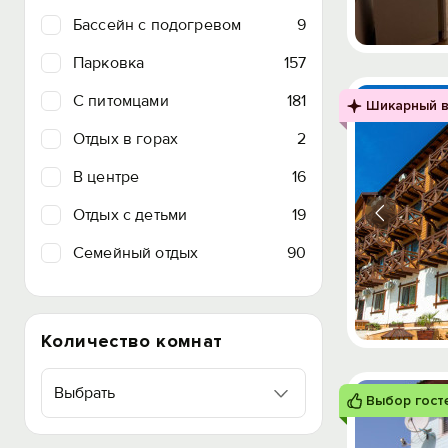
Бассейн с подогревом
9
Парковка
157
C питомцами
181
Шикарный в
Отдых в горах
2
В центре
16
Отдых с детьми
19
Семейный отдых
90
Количество комнат
Выбрать
Выбор гост