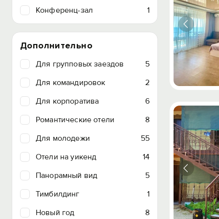
Конференц-зал
1
Дополнительно
Для групповых заездов
5
Для командировок
2
Для корпоратива
6
Романтические отели
8
Для молодежи
55
Отели на уикенд
14
Панорамный вид
5
Тимбилдинг
1
Новый год
8