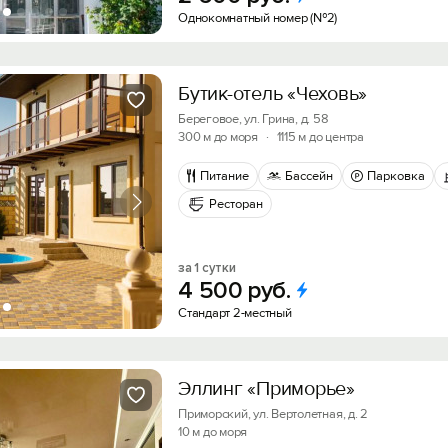
Однокомнатный номер (№2)
Войти с помощью
Получить промокод
Бутик-отель «Чеховь»
Береговое, ул. Грина, д. 58
300 м до моря
·
1115 м до центра
Питание
Бассейн
Парковка
Ресторан
за 1 сутки
4
500
руб.
Стандарт 2-местный
Эллинг «Приморье»
Приморский, ул. Вертолетная, д. 2
10 м до моря