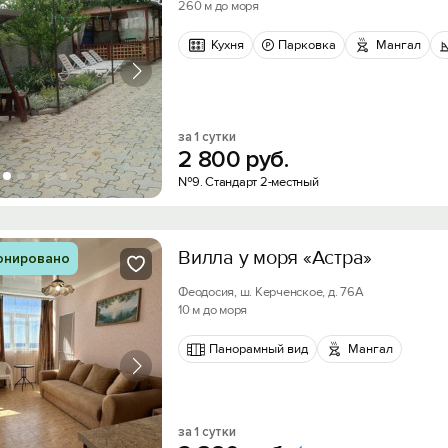
260 м до моря
Кухня
Парковка
Мангал
за 1 сутки
2
800
руб.
№9. Стандарт 2-местный
Вилла у моря «Астра»
онировано
Феодосия, ш. Керченское, д. 76А
10 м до моря
Панорамный вид
Мангал
за 1 сутки