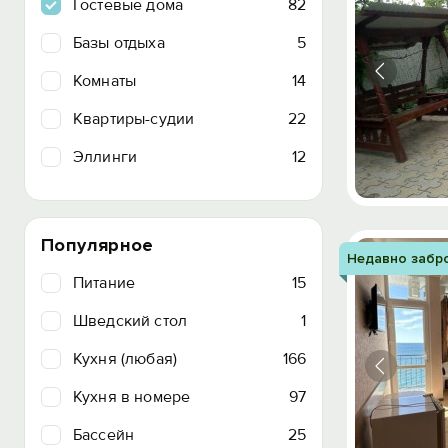
Гостевые дома
82
Базы отдыха
5
Комнаты
14
Квартиры-судии
22
Эллинги
12
Популярное
Недавно забр
Питание
15
Шведский стол
1
Кухня (любая)
166
Кухня в номере
97
Бассейн
25