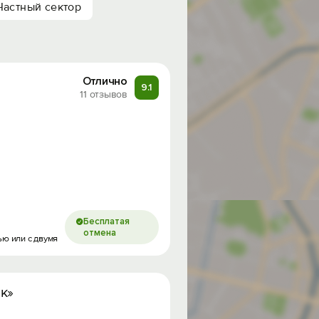
Частный сектор
Отлично
9.1
11 отзывов
Бесплатая
отмена
ью или с двумя
к»