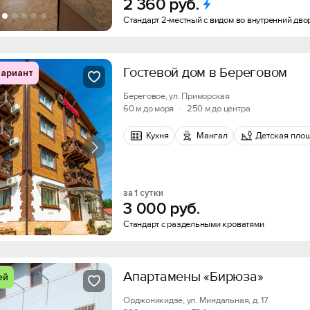
2
360
руб.
Стандарт 2-местный с видом во внутренний дво
Гостевой дом в Береговом
ариант
Береговое, ул. Приморская
60 м до моря
·
250 м до центра
Кухня
Мангал
Детская пло
за 1 сутки
3
000
руб.
Стандарт с раздельными кроватями
Апартамены «Бирюза»
ей
Орджоникидзе, ул. Миндальная, д. 17