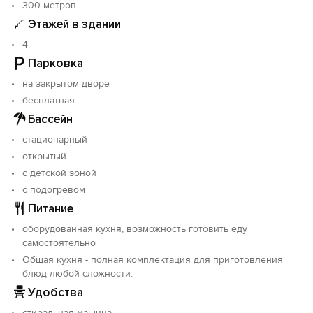
300 метров
на море.
Этажей в здании
- Большая территория с комфортной беседкой и
летней мебелью.
4
- Бассейн с подогревом и детской зоной.
Парковка
- Парковка для авто на территории.
на закрытом дворе
- В пешей доступности различные магазины,
банкомат, кафе, рестораны, аптека, рынок,
бесплатная
автобусная остановка, дельфинарий.
Бассейн
стационарный
открытый
с детской зоной
с подогревом
Питание
оборудованная кухня, возможность готовить еду
самостоятельно
Общая кухня - полная комплектация для приготовления
блюд любой сложности.
Удобства
стиральная машина