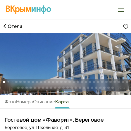
ВКрым
инфо
Отели
Войти
Избранное
История просмотра
Добавить свой объект
1
/55
Фото
Номера
Описание
Карта
Гостевой дом «Фаворит», Береговое
Береговое, ул. Школьная, д. 31