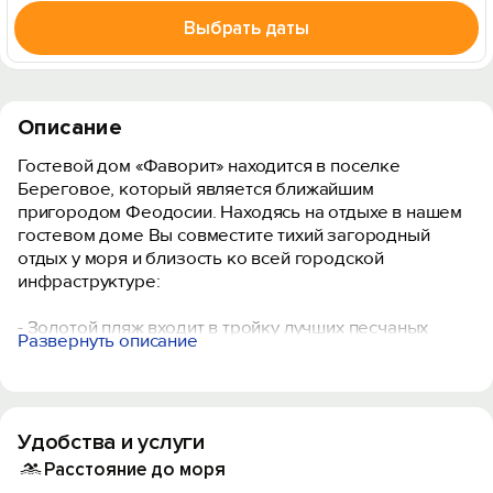
Выбрать даты
Описание
Гостевой дом «Фаворит» находится в поселке
Береговое, который является ближайшим
пригородом Феодосии. Находясь на отдыхе в нашем
гостевом доме Вы совместите тихий загородный
отдых у моря и близость ко всей городской
инфраструктуре:
- Золотой пляж входит в тройку лучших песчаных
Развернуть описание
пляжей Крыма и находится в 5 минутах ходьбы от
гостевого дома.
- Общая кухня - полная комплектация для
приготовления блюд любой сложности.
Удобства и услуги
- Уютные номера с современным дизайном как для
двоих, так и для больших компаний.
Расстояние до моря
- Видовая терраса с шезлонгами и шикарным видом