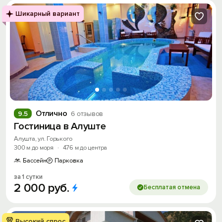
Шикарный вариант
Отлично
9.5
6 отзывов
Гостиница в Алуште
Алушта, ул. Горького
300 м до моря
·
476 м до центра
Бассейн
Парковка
за 1 сутки
2
000
руб.
Бесплатая отмена
Высокий спрос