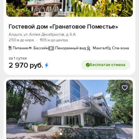
Гостевой дом «Гранатовое Поместье»
Алушта, ул. Аллея Декабристов, д. 6 А
250 м до моря
·
1105 м до центра
Питание
Бассейн
Панорамный вид
Мангал
Спа-зона
за 1 сутки
2
970
руб.
Бесплатая отмена