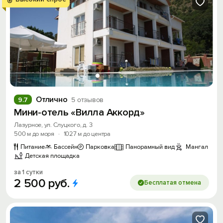
Отлично
9.7
5 отзывов
Мини-отель «Вилла Аккорд»
Лазурное, ул. Слуцкого, д. 3
500 м до моря
·
1027 м до центра
Питание
Бассейн
Парковка
Панорамный вид
Мангал
Детская площадка
за 1 сутки
2
500
руб.
Бесплатая отмена