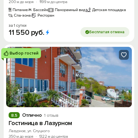
200 м до моря
·
1199 м до центра
Питание
Бассейн
Панорамный вид
Детская площадка
Спа-зона
Ресторан
за 1 сутки
11
550
руб.
Бесплатая отмена
Выбор гостей
Отлично
8.5
1 отзыв
Гостиница в Лазурном
Лазурное, ул. Слуцкого
350 м до моря
·
1322 м до центра