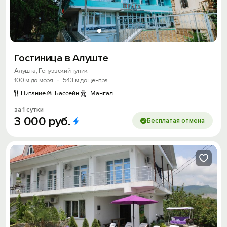
Гостиница в Алуште
Алушта, Генуэзский тупик
100 м до моря
·
543 м до центра
Питание
Бассейн
Мангал
за 1 сутки
3
000
руб.
Бесплатая отмена