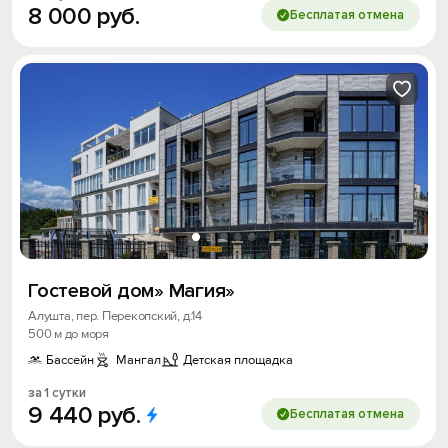
8
000
руб.
Бесплатая отмена
Войти
Войти с помощью
Скидка −5%
Хочешь дешевле? Оставь почту и получи
промокод на первое бронирование!
Получить промокод
Гостевой дом» Магия»
Алушта, пер. Перекопский, д.14
500 м до моря
Бассейн
Мангал
Детская площадка
за 1 сутки
9
440
руб.
Бесплатая отмена