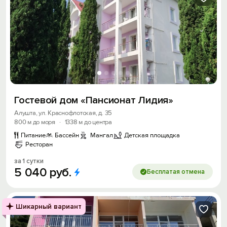
Гостевой дом «Пансионат Лидия»
Алушта, ул. Краснофлотская, д. 35
800 м до моря
·
1338 м до центра
Питание
Бассейн
Мангал
Детская площадка
Ресторан
за 1 сутки
5
040
руб.
Бесплатая отмена
Шикарный вариант