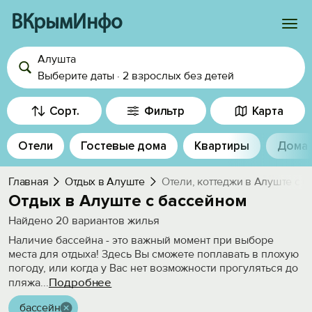
ВКрымИнфо
Алушта
Войти
Выберите даты
·
2 взрослых
без детей
Избранное
Сорт.
Фильтр
Карта
История просмотра
Отели
Гостевые дома
Квартиры
Дома
Добавить свой объект
Главная
Отдых в Алуште
Отели, коттеджи в Алуште с 
Отдых в Алуште с бассейном
Найдено
20
вариантов жилья
Наличие бассейна - это важный момент при выборе
места для отдыха! Здесь Вы сможете поплавать в плохую
погоду, или когда у Вас нет возможности прогуляться до
Подробнее
пляжа
...
бассейн