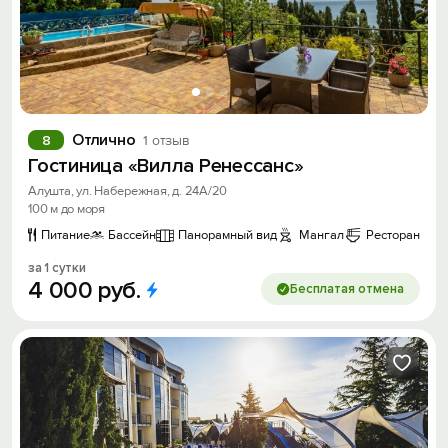
Отлично
8
1 отзыв
Гостиница «Вилла Ренессанс»
Алушта, ул. Набережная, д. 24А/20
100 м до моря
Питание
Бассейн
Панорамный вид
Мангал
Ресторан
за 1 сутки
4
000
руб.
Бесплатая отмена