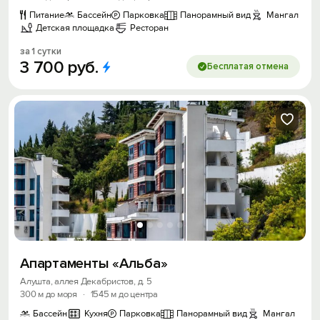
Питание
Бассейн
Парковка
Панорамный вид
Мангал
Детская площадка
Ресторан
за 1 сутки
3
700
руб.
Бесплатая отмена
Апартаменты «Альба»
Алушта, аллея Декабристов, д. 5
300 м до моря
·
1545 м до центра
Бассейн
Кухня
Парковка
Панорамный вид
Мангал