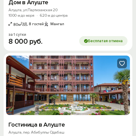
Дом в Алуште
Алушта, ул.Партизанская 20
1000 м до моря
·
620 м до центра
2
8 гостей
Мангал
80м
за 1 сутки
8
000
руб.
Бесплатая отмена
Гостиница в Алуште
Алушта, пер. Абибуллы Одабаш