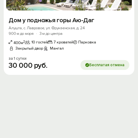
Дом у подножья горы Аю-Даг
Алушта, с. Лавровое, ул. Фрунзенская, д. 24
900 м до моря
·
3 м до центра
2
10 гостей
7 кроватей
Парковка
400м
Закрытый двор
Мангал
за 1 сутки
30
000
руб.
Бесплатая отмена