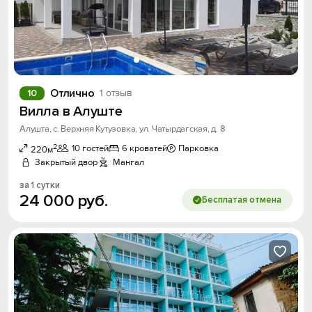
Отлично
10
1 отзыв
Вилла в Алуште
Алушта, с. Верхняя Кутузовка, ул. Чатырдагская, д. 8
2
10 гостей
6 кроватей
Парковка
220м
Закрытый двор
Мангал
за 1 сутки
24
000
руб.
Бесплатая отмена