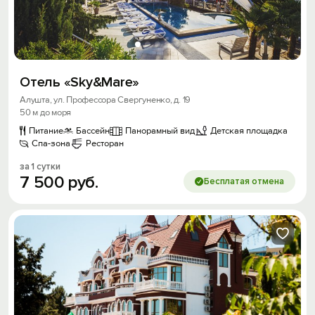
Отель «Sky&Mare»
Алушта, ул. Профессора Свергуненко, д. 19
50 м до моря
Питание
Бассейн
Панорамный вид
Детская площадка
Спа-зона
Ресторан
за 1 сутки
7
500
руб.
Бесплатая отмена