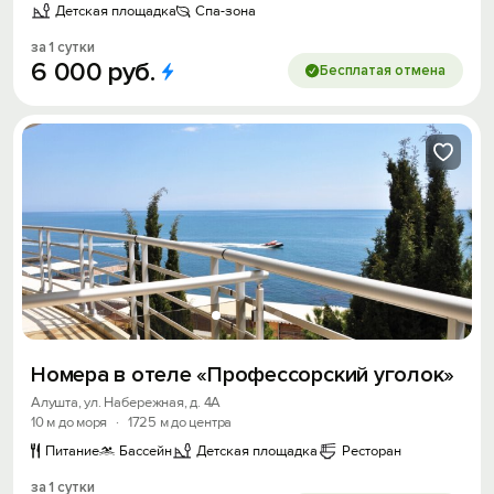
Детская площадка
Спа-зона
за 1 сутки
6
000
руб.
Бесплатая отмена
Вход на сайт
Войти или
Зарегистрироваться
Номера в отеле «Профессорский уголок»
Алушта, ул. Набережная, д. 4А
10 м до моря
·
1725 м до центра
Питание
Бассейн
Детская площадка
Ресторан
за 1 сутки