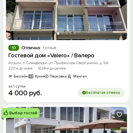
Отлично
10
1 отзыв
Гостевой дом «Valero» / Валеро
Алушта, п. Семидворье, ул. Профессора Свергуненко, д. 9А
220 м до моря
·
1224 м до центра
Бассейн
Кухня
Парковка
Мангал
за 1 сутки
4
000
руб.
Бесплатая отмена
Выбор гостей