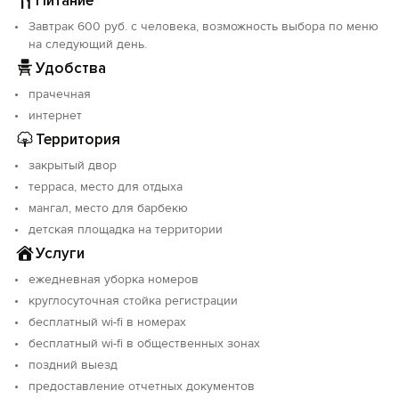
Питание
категорий:
- Стандарт – уютное пространство для пар или solo-
Завтрак 600 руб. с человека, возможность выбора по меню
путешественников.
на следующий день.
- Двухкомнатный семейный – идеальный вариант для
Удобства
семьи или компании друзей.
прачечная
- Люкс – просторный номер с повышенным
интернет
комфортом.
Территория
Все номера выполнены в светлых современных
закрытый двор
тонах, что создает ощущение простора и свежести.
терраса, место для отдыха
В каждом есть:
мангал, место для барбекю
- Кондиционер.
детская площадка на территории
- Телевизор с плоским экраном.
- Холодильник.
Услуги
- Сейф.
ежедневная уборка номеров
- Рабочий стол.
круглосуточная стойка регистрации
- Балкон (в большинстве номеров).
бесплатный wi-fi в номерах
Из номеров «Стандарт» и «Люкс» открывается
бесплатный wi-fi в общественных зонах
потрясающий вид на море, горы и город.
поздний выезд
предоставление отчетных документов