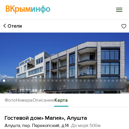
ВКрым
инфо
Отели
Войти
Избранное
История просмотра
Добавить свой объект
1
/32
Фото
Номера
Описание
Карта
Гостевой дом» Магия», Алушта
Алушта, пер. Перекопский, д.14
До моря 500м