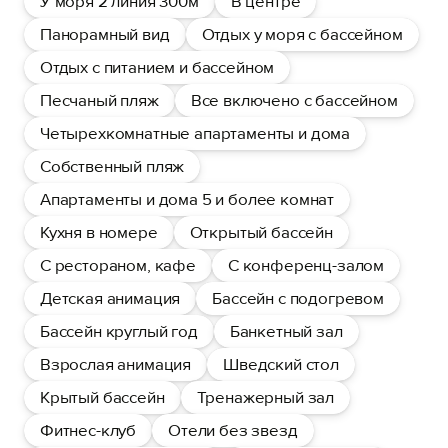
У моря 2 линия 300м
В центре
Панорамный вид
Отдых у моря с бассейном
Отдых с питанием и бассейном
Песчаный пляж
Все включено с бассейном
Четырехкомнатные апартаменты и дома
Собственный пляж
Апартаменты и дома 5 и более комнат
Кухня в номере
Открытый бассейн
С рестораном, кафе
С конференц-залом
Детская анимация
Бассейн с подогревом
Бассейн круглый год
Банкетный зал
Взрослая анимация
Шведский стол
Крытый бассейн
Тренажерный зал
Фитнес-клуб
Отели без звезд