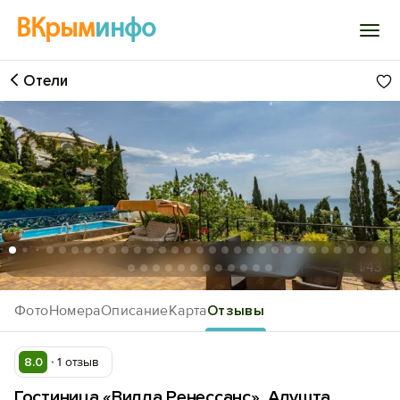
ВКрым
инфо
Отели
Войти
Избранное
История просмотра
Добавить свой объект
1
/43
Фото
Номера
Описание
Карта
Отзывы
8.0
1 отзыв
Гостиница «Вилла Ренессанс», Алушта