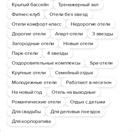
Крытый бассейн
Тренажерный зал
Фитнес-клуб
Отели без звезд
Отели комфорт-класс
Недорогие отели
Дорогие отели
Апарт-отели
3 звезды
Загородные отели
Новые отели
Парк-отели
4 звезды
Оздоровительные комплексы
Spa-отели
Крупные отели
Семейный отдых
Молодежные отели
Работают в несезон
На новый год
Отель на выходные
Романтические отели
Отдых с детьми
Для свадьбы
Для деловых поездок
Для корпоратива