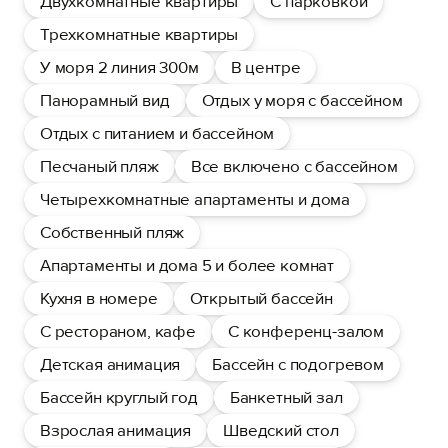
Двухкомнатные квартиры
С парковкой
Трехкомнатные квартиры
У моря 2 линия 300м
В центре
Панорамный вид
Отдых у моря с бассейном
Отдых с питанием и бассейном
Песчаный пляж
Все включено с бассейном
Четырехкомнатные апартаменты и дома
Собственный пляж
Апартаменты и дома 5 и более комнат
Кухня в номере
Открытый бассейн
С рестораном, кафе
С конференц-залом
Детская анимация
Бассейн с подогревом
Бассейн круглый год
Банкетный зал
Взрослая анимация
Шведский стол