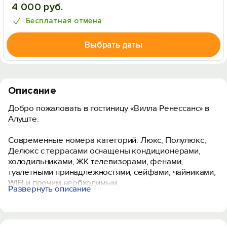
4 000 руб.
Бесплатная отмена
Выбрать даты
Описание
Добро пожаловать в гостиницу «Вилла Ренессанс» в
Алуште.
Cовременные номера категорий: Люкс, Полулюкс,
Делюкс с террасами оснащены кондиционерами,
холодильниками, ЖК телевизорами, фенами,
туалетными принадлежностями, сейфами, чайниками,
WIFI и прочим необходимым.
Развернуть описание
На 1 этаже гостиницы находится уютный бар и летняя
площадка с бассейном и видом на море,
оборудованная столиками, шезлонгами, барбекю для