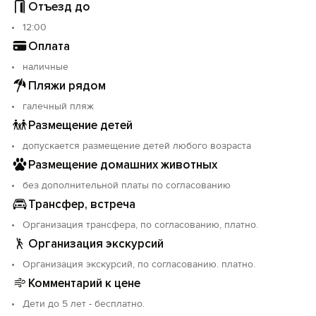
- туалетные принадлежности;
Отъезд до
- утюг/гладильная доска на этаже;
12:00
- wi-fi во всех номерах и в общественных зонах.
Оплата
Добро пожаловать в гостиницу «Вилла Ренессанс».
наличные
Пляжи рядом
Войти
Объект прошёл классификацию. Номер реестровой
записи: С912024004086.
галечный пляж
Размещение детей
Войти с помощью
допускается размещение детей любого возраста
Размещение домашних животных
без дополнительной платы по согласованию
Трансфер, встреча
Организация трансфера, по согласованию, платно.
Организация экскурсий
Организация экскурсий, по согласованию. платно.
Комментарий к цене
Дети до 5 лет - бесплатно.