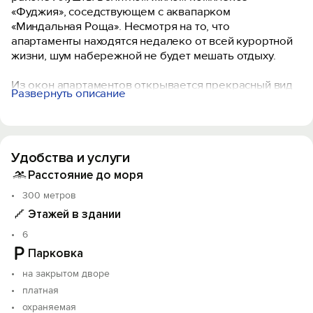
«Фуджия», соседствующем с аквапарком
«Миндальная Роща». Несмотря на то, что
апартаменты находятся недалеко от всей курортной
жизни, шум набережной не будет мешать отдыху.
Из окон апартаментов открывается прекрасный вид
Развернуть описание
на море. Утром можно наслаждаться великолепными
восходами солнца, а вечером фантастическими
закатами. На территории апартаментов открытый
сезонный бассейн с подогреваемой водой. Все
Удобства и услуги
апартаменты в идеально чистом состоянии с
соблюдением всех стандартов гигиены и
Расстояние до моря
безопасности, в том числе для самых маленьких
300 метров
гостей.
Этажей в здании
5 минут до благоустроенных пляжей и широкой
6
набережной.
Парковка
20 ресторанов и кафе в районе 500 метров.
на закрытом дворе
11 достопримечательностей в пешей доступности.
Все апартаменты с потрясающим видом на море и
платная
панорамными окнами.
охраняемая