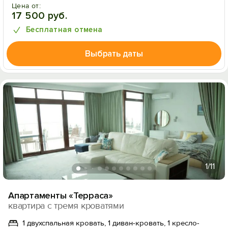
Цена от:
17 500 руб.
Бесплатная отмена
Выбрать даты
Вход на сайт
Войти или
Зарегистрироваться
1
/11
Апартаменты «Терраса»
Войти
квартира с тремя кроватями
1 двухспальная кровать, 1 диван-кровать, 1 кресло-
Войти с помощью