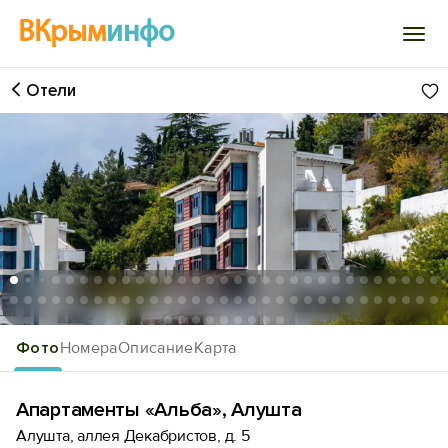
ВКрым
инфо
Отели
Войти
Избранное
История просмотра
Добавить свой объект
1
/71
Фото
Номера
Описание
Карта
Апартаменты «Альба», Алушта
Алушта, аллея Декабристов, д. 5