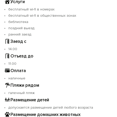
Выезд 8.00 - 11.00.
Услуги
бесплатный wi-fi в номерах
Заселение в нерабочее время оплачивается
бесплатный wi-fi в общественных зонах
дополнительно.
библиотека
С 6.00 – 8.00 и с 19.00 – 23.00 – 1000 руб.
С 23.00 – 6.00 – 2000 руб. (ночное время).
поздний выезд
ранний заезд
При заезде берётся 10000 руб. страховой взнос. При
Заезд с
отъезде, если все в порядке, деньги возвращаются в
14.00
полном объеме.
Отъезд до
11.00
Оплата
наличные
Пляжи рядом
галечный пляж
Размещение детей
допускается размещение детей любого возраста
Размещение домашних животных