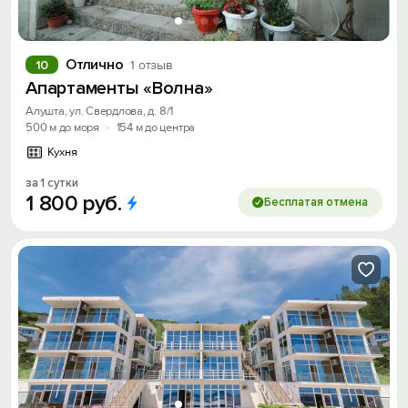
Отлично
10
1 отзыв
Апартаменты «Волна»
Алушта, ул. Свердлова, д. 8/1
500 м до моря
·
154 м до центра
Кухня
за 1 сутки
1
800
руб.
Бесплатая отмена