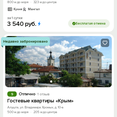
800 м до моря
·
323 м до центра
Кухня
Мангал
за 1 сутки
3
540
руб.
Бесплатая отмена
Недавно забронировано
Вход на сайт
Войти или
Зарегистрироваться
Отлично
9
1 отзыв
Гостевые квартиры «Крым»
Алушта, ул. Владимира Хромых, д. 10-а
500 м до моря
·
205 м до центра