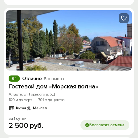
Отлично
9.1
5 отзывов
Гостевой дом «Морская волна»
Алушта, ул. Горького д. 5Д
100 м до моря
·
701 м до центра
Кухня
Мангал
за 1 сутки
2
500
руб.
Бесплатая отмена