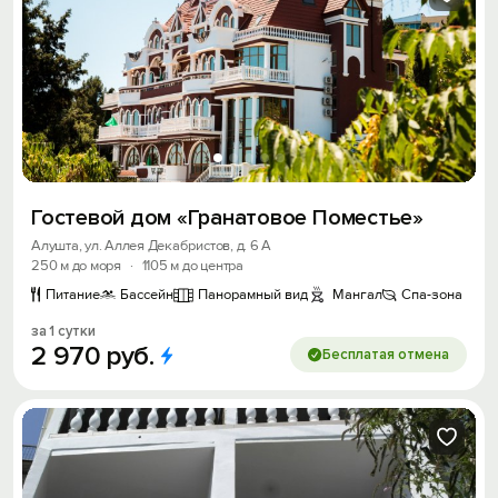
Гостевой дом «Гранатовое Поместье»
Алушта, ул. Аллея Декабристов, д. 6 А
250 м до моря
·
1105 м до центра
Питание
Бассейн
Панорамный вид
Мангал
Спа-зона
за 1 сутки
2
970
руб.
Бесплатая отмена