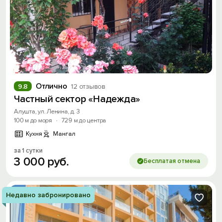
Отлично
9.8
12 отзывов
Частный сектор «Надежда»
Алушта, ул. Ленина, д. 3
100 м до моря
·
729 м до центра
Кухня
Мангал
за 1 сутки
3
000
руб.
Бесплатая отмена
Недавно забронировано