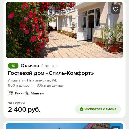
Отлично
10
2 отзыва
Гостевой дом «Стиль-Комфорт»
Алушта, ул. Партизанская, 9-В
900 м до моря
·
305 м до центра
Кухня
Мангал
за 1 сутки
2
400
руб.
Бесплатая отмена