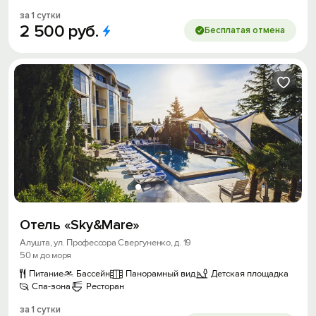
Войти
за 1 сутки
2
500
руб.
Бесплатая отмена
Войти с помощью
Скидка −5%
Хочешь дешевле? Оставь почту и получи
промокод на первое бронирование!
Получить промокод
Отель «Sky&Mare»
Алушта, ул. Профессора Свергуненко, д. 19
50 м до моря
Питание
Бассейн
Панорамный вид
Детская площадка
Спа-зона
Ресторан
за 1 сутки