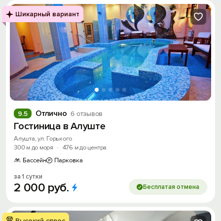
Шикарный вариант
Отлично
9.5
6 отзывов
Гостиница в Алуште
Алушта, ул. Горького
300 м до моря
·
476 м до центра
Бассейн
Парковка
за 1 сутки
2
000
руб.
Бесплатая отмена
Высокий спрос