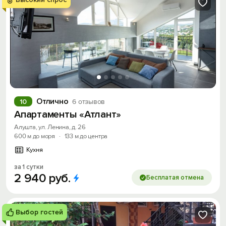
Отлично
10
6 отзывов
Апартаменты «Атлант»
Алушта, ул. Ленина, д. 26
600 м до моря
·
133 м до центра
Кухня
за 1 сутки
2
940
руб.
Бесплатая отмена
Выбор гостей