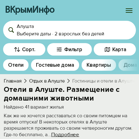
ВКрымИнфо
Алушта
Войти
Выберите даты
·
2 взрослых
без детей
Избранное
Сорт.
Фильтр
Карта
История просмотра
Отели
Гостевые дома
Квартиры
Дома
Добавить свой объект
Главная
Отдых в Алуште
Гостиницы и отели в Алуште
Отели в Алуште. Размещение с
домашними животными
Найдено
41
вариант жилья
Как же не хочется расставаться со своим питомцем на
время отпуска! В некоторых отелях в Алуште
разрешается проживать со своим четвероногим другом.
Подробнее
Где-то бесплатно, а
...